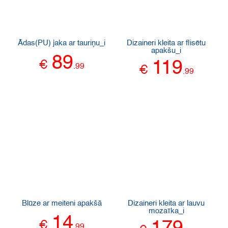
Ādas(PU) jaka ar tauriņu_i
Dizaineri kleita ar flisētu
apakšu_i
89
€
119
.
99
€
.
99
Blūze ar meiteni apakšā
Dizaineri kleita ar lauvu
mozaīka_i
14
€
.
99