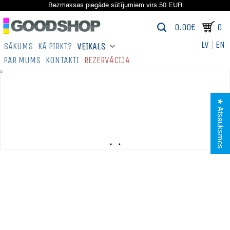
Bezmaksas piegāde sūtījumiem virs 50 EUR
0.00€
0
LV
|
EN
SĀKUMS
KĀ PIRKT?
VEIKALS
PAR MUMS
KONTAKTI
REZERVĀCIJA
★ Atsauksmes