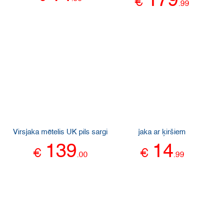
179
€
.
99
Virsjaka mētelis UK pils sargi
jaka ar ķiršiem
139
14
€
€
.
00
.
99