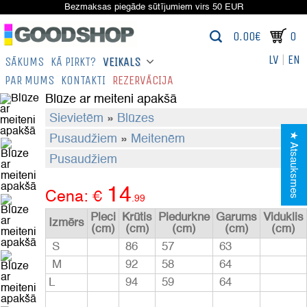
Bezmaksas piegāde sūtījumiem virs 50 EUR
0.00€
0
LV
|
EN
SĀKUMS
KĀ PIRKT?
VEIKALS
PAR MUMS
KONTAKTI
REZERVĀCIJA
Blūze ar meiteni apakšā
Sievietēm
»
Blūzes
★ Atsauksmes
Pusaudžiem
»
Meitenēm
Pusaudžiem
14
Cena:
€
.
99
Pleci
Krūtis
Piedurkne
Garums
Viduklis
Izmērs
(cm)
(cm)
(cm)
(cm)
(cm)
S
86
57
63
M
92
58
64
L
94
59
64