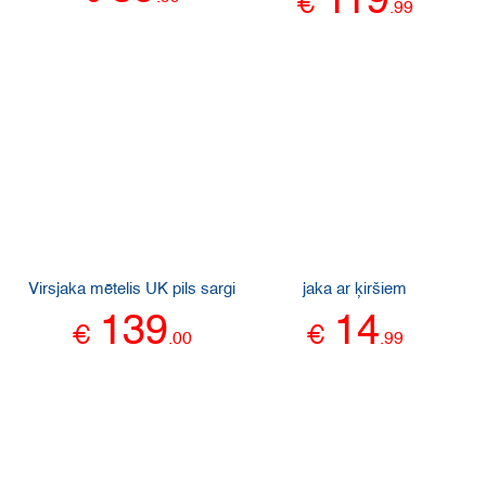
119
€
.
99
Virsjaka mētelis UK pils sargi
jaka ar ķiršiem
139
14
€
€
.
00
.
99