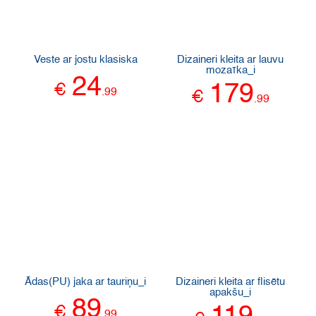
Veste ar jostu klasiska
Dizaineri kleita ar lauvu
mozaīka_i
24
€
179
.
99
€
.
99
Ādas(PU) jaka ar tauriņu_i
Dizaineri kleita ar flisētu
apakšu_i
89
€
.
99