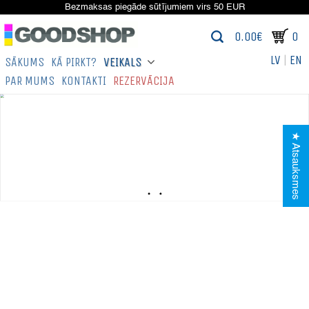
Bezmaksas piegāde sūtījumiem virs 50 EUR
0.00€
0
LV
|
EN
SĀKUMS
KĀ PIRKT?
VEIKALS
PAR MUMS
KONTAKTI
REZERVĀCIJA
★ Atsauksmes