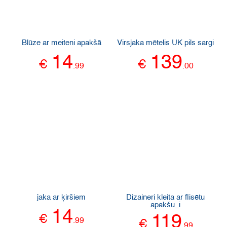
Blūze ar meiteni apakšā
Virsjaka mētelis UK pils sargi
14
139
€
€
.
99
.
00
jaka ar ķiršiem
Dizaineri kleita ar flisētu
apakšu_i
14
€
119
.
99
€
.
99