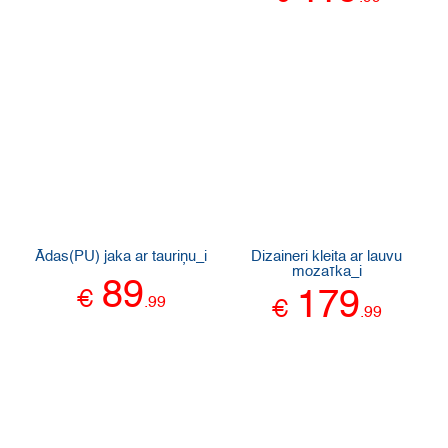
Ādas(PU) jaka ar tauriņu_i
Dizaineri kleita ar lauvu
mozaīka_i
89
€
179
.
99
€
.
99