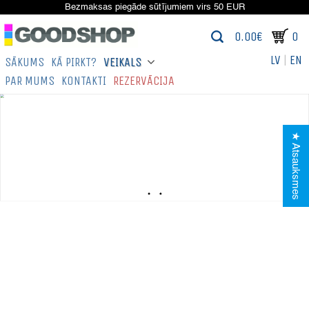
Bezmaksas piegāde sūtījumiem virs 50 EUR
0.00€
0
LV
|
EN
SĀKUMS
KĀ PIRKT?
VEIKALS
PAR MUMS
KONTAKTI
REZERVĀCIJA
★ Atsauksmes