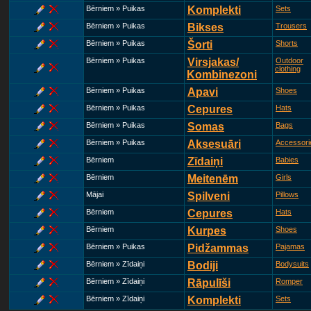
Bērniem » Puikas
Komplekti
Sets
Bērniem » Puikas
Bikses
Trousers
Bērniem » Puikas
Šorti
Shorts
Bērniem » Puikas
Virsjakas/
Outdoor
clothing
Kombinezoni
Bērniem » Puikas
Apavi
Shoes
Bērniem » Puikas
Cepures
Hats
Bērniem » Puikas
Somas
Bags
Bērniem » Puikas
Aksesuāri
Accessori
Bērniem
Zīdaiņi
Babies
Bērniem
Meitenēm
Girls
Mājai
Spilveni
Pillows
Bērniem
Cepures
Hats
Bērniem
Kurpes
Shoes
Bērniem » Puikas
Pidžammas
Pajamas
Bērniem » Zīdaiņi
Bodiji
Bodysuits
Bērniem » Zīdaiņi
Rāpulīši
Romper
Bērniem » Zīdaiņi
Komplekti
Sets