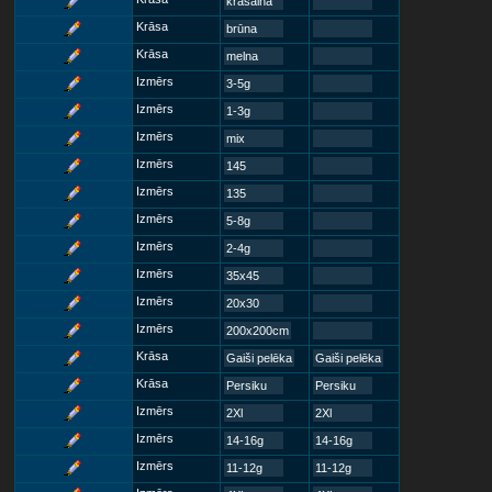
krāsaina
Krāsa
brūna
Krāsa
melna
Izmērs
3-5g
Izmērs
1-3g
Izmērs
mix
Izmērs
145
Izmērs
135
Izmērs
5-8g
Izmērs
2-4g
Izmērs
35x45
Izmērs
20x30
Izmērs
200x200cm
Krāsa
Gaiši pelēka
Gaiši pelēka
Krāsa
Persiku
Persiku
Izmērs
2Xl
2Xl
Izmērs
14-16g
14-16g
Izmērs
11-12g
11-12g