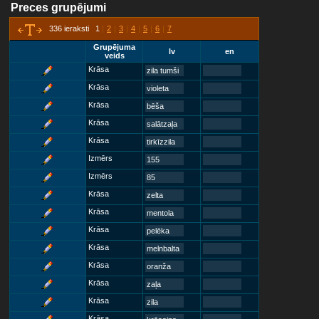
Preces grupējumi
336 ieraksti 1
|
2
|
3
|
4
|
5
|
6
|
7
Grupējuma
lv
en
veids
Krāsa
zila tumši
Krāsa
violeta
Krāsa
bēša
Krāsa
salātzaļa
Krāsa
tirkīzzila
Izmērs
155
Izmērs
85
Krāsa
zelta
Krāsa
mentola
Krāsa
pelēka
Krāsa
melnbalta
Krāsa
oranža
Krāsa
zaļa
Krāsa
zila
Krāsa