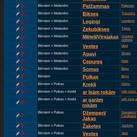
Bērniem » Meitenēm
Pidžammas
Pajamas
Bērniem » Meitenēm
Bikses
Trousers
Bērniem » Meitenēm
Legingi
Leggings
Bērniem » Meitenēm
Zeķubikses
Tights
Bērniem » Meitenēm
Mēteļi/Virsjakas
Outdoor
clothing
Bērniem » Meitenēm
Vestes
Vest
Bērniem » Meitenēm
Apavi
Shoes
Bērniem » Meitenēm
Cepures
Hats
Bērniem » Meitenēm
Somas
Bags
Bērniem
Puikas
Boys
Bērniem » Puikas
Krekli
Shirts
Bērniem » Puikas » Krekli
ar īsām rokām
with short
Bērniem » Puikas » Krekli
ar garām
with long 
rokām
Bērniem » Puikas
Džemperi/
Sweaters/
Cardigans
Jakas
Bērniem » Puikas
Žaketes
Jackets
Bērniem » Puikas
Vestes
Vest