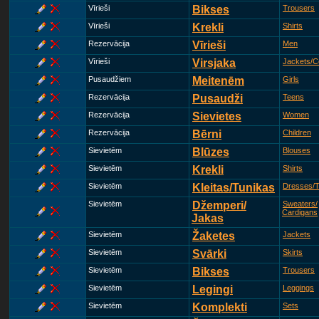
Vīrieši
Bikses
Trousers
Vīrieši
Krekli
Shirts
Rezervācija
Vīrieši
Men
Vīrieši
Virsjaka
Jackets/C
Pusaudžiem
Meitenēm
Girls
Rezervācija
Pusaudži
Teens
Rezervācija
Sievietes
Women
Rezervācija
Bērni
Children
Sievietēm
Blūzes
Blouses
Sievietēm
Krekli
Shirts
Sievietēm
Kleitas/Tunikas
Dresses/T
Sievietēm
Džemperi/
Sweaters/
Cardigans
Jakas
Sievietēm
Žaketes
Jackets
Sievietēm
Svārki
Skirts
Sievietēm
Bikses
Trousers
Sievietēm
Legingi
Leggings
Sievietēm
Komplekti
Sets