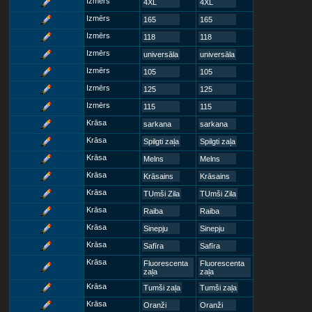
Izmērs
4XL
4XL
Izmērs
165
165
Izmērs
118
118
Izmērs
universāla
universāla
Izmērs
105
105
Izmērs
125
125
Izmērs
115
115
Krāsa
sarkana
sarkana
Krāsa
Spilgti zaļa
Spilgti zaļa
Krāsa
Melns
Melns
Krāsa
Krāsains
Krāsains
Krāsa
TUmši Zila
TUmši Zila
Krāsa
Raiba
Raiba
Krāsa
Sinepju
Sinepju
Krāsa
Safīra
Safīra
Krāsa
Fluorescenta
Fluorescenta
zaļa
zaļa
Krāsa
Tumši zaļa
Tumši zaļa
Krāsa
Oranži
Oranži