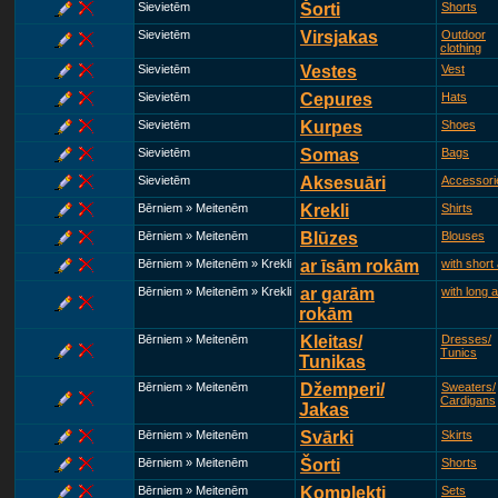
Sievietēm
Šorti
Shorts
Sievietēm
Virsjakas
Outdoor
clothing
Sievietēm
Vestes
Vest
Sievietēm
Cepures
Hats
Sievietēm
Kurpes
Shoes
Sievietēm
Somas
Bags
Sievietēm
Aksesuāri
Accessori
Bērniem » Meitenēm
Krekli
Shirts
Bērniem » Meitenēm
Blūzes
Blouses
Bērniem » Meitenēm » Krekli
ar īsām rokām
with short
Bērniem » Meitenēm » Krekli
ar garām
with long 
rokām
Bērniem » Meitenēm
Kleitas/
Dresses/
Tunics
Tunikas
Bērniem » Meitenēm
Džemperi/
Sweaters/
Cardigans
Jakas
Bērniem » Meitenēm
Svārki
Skirts
Bērniem » Meitenēm
Šorti
Shorts
Bērniem » Meitenēm
Komplekti
Sets