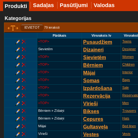
Sadaļas
Pasūtījumi
Valodas
Produkti
Kategorijas
IEVIETOT
79 ieraksti
Pārākais
Virsraksts lv
Virsraks
<TOP>
Pusaudžiem
Teens
Sievietēm
Dizaineri
Designer
<TOP>
Sievietēm
Women
<TOP>
Bērniem
Children
<TOP>
Mājai
Interior
<TOP>
Somas
Bags
<TOP>
Izpārdošana
Sale
<TOP>
Rezervācija
Reservati
<TOP>
Vīrieši
Men
Bērniem » Zīdaiņi
Bikses
Trousers
Bērniem » Zīdaiņi
Cepures
Hats
Mājai
Gultasveļa
Bed linen
Vīrieši
Vestes
Vests