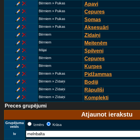
Bērniem » Puikas
Apavi
Bērniem » Puikas
Cepures
Bērniem » Puikas
Somas
Bērniem » Puikas
Aksesuāri
Bērniem
Zīdaiņi
Bērniem
Meitenēm
Mājai
Spilveni
Bērniem
Cepures
Bērniem
Kurpes
Bērniem » Puikas
Pidžammas
Bērniem » Zīdaiņi
Bodiji
Bērniem » Zīdaiņi
Rāpulīši
Bērniem » Zīdaiņi
Komplekti
Preces grupējumi
Atjaunot ierakstu
Grupējuma
Izmērs
Krāsa
veids
lv