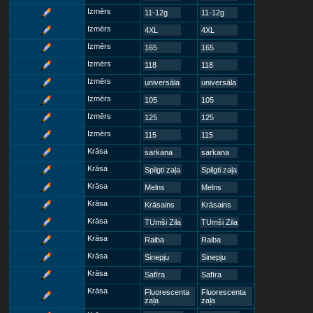
Izmērs
11-12g
11-12g
Izmērs
4XL
4XL
Izmērs
165
165
Izmērs
118
118
Izmērs
universāla
universāla
Izmērs
105
105
Izmērs
125
125
Izmērs
115
115
Krāsa
sarkana
sarkana
Krāsa
Spilgti zaļa
Spilgti zaļa
Krāsa
Melns
Melns
Krāsa
Krāsains
Krāsains
Krāsa
TUmši Zila
TUmši Zila
Krāsa
Raiba
Raiba
Krāsa
Sinepju
Sinepju
Krāsa
Safīra
Safīra
Krāsa
Fluorescenta
Fluorescenta
zaļa
zaļa