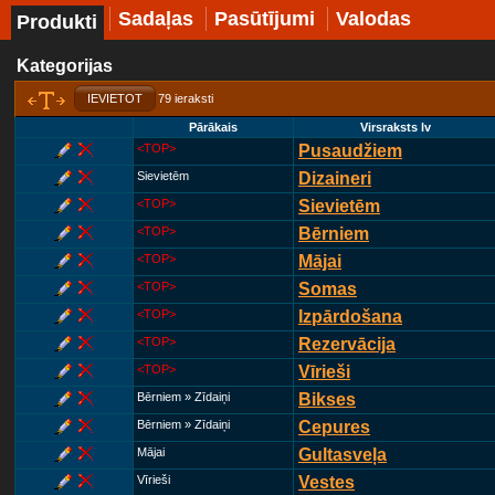
Sadaļas
Pasūtījumi
Valodas
Produkti
Kategorijas
IEVIETOT
79 ieraksti
Pārākais
Virsraksts lv
<TOP>
Pusaudžiem
Sievietēm
Dizaineri
<TOP>
Sievietēm
<TOP>
Bērniem
<TOP>
Mājai
<TOP>
Somas
<TOP>
Izpārdošana
<TOP>
Rezervācija
<TOP>
Vīrieši
Bērniem » Zīdaiņi
Bikses
Bērniem » Zīdaiņi
Cepures
Mājai
Gultasveļa
Vīrieši
Vestes