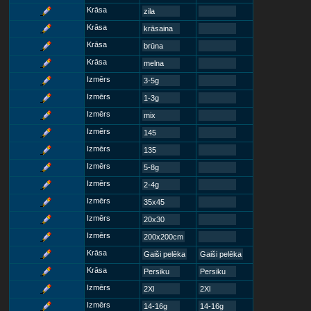
Krāsa
zila
Krāsa
krāsaina
Krāsa
brūna
Krāsa
melna
Izmērs
3-5g
Izmērs
1-3g
Izmērs
mix
Izmērs
145
Izmērs
135
Izmērs
5-8g
Izmērs
2-4g
Izmērs
35x45
Izmērs
20x30
Izmērs
200x200cm
Krāsa
Gaiši pelēka
Gaiši pelēka
Krāsa
Persiku
Persiku
Izmērs
2Xl
2Xl
Izmērs
14-16g
14-16g