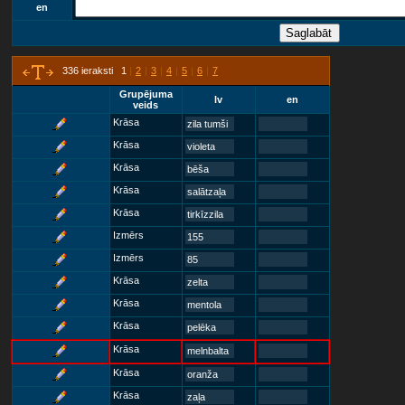
en
336 ieraksti 1
|
2
|
3
|
4
|
5
|
6
|
7
Grupējuma
lv
en
veids
Krāsa
zila tumši
Krāsa
violeta
Krāsa
bēša
Krāsa
salātzaļa
Krāsa
tirkīzzila
Izmērs
155
Izmērs
85
Krāsa
zelta
Krāsa
mentola
Krāsa
pelēka
Krāsa
melnbalta
Krāsa
oranža
Krāsa
zaļa