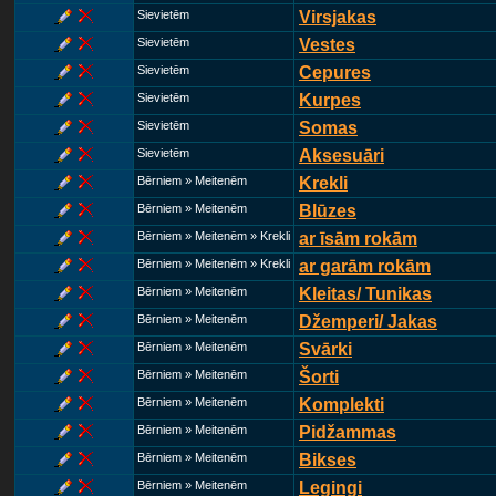
Sievietēm
Virsjakas
Sievietēm
Vestes
Sievietēm
Cepures
Sievietēm
Kurpes
Sievietēm
Somas
Sievietēm
Aksesuāri
Bērniem » Meitenēm
Krekli
Bērniem » Meitenēm
Blūzes
Bērniem » Meitenēm » Krekli
ar īsām rokām
Bērniem » Meitenēm » Krekli
ar garām rokām
Bērniem » Meitenēm
Kleitas/ Tunikas
Bērniem » Meitenēm
Džemperi/ Jakas
Bērniem » Meitenēm
Svārki
Bērniem » Meitenēm
Šorti
Bērniem » Meitenēm
Komplekti
Bērniem » Meitenēm
Pidžammas
Bērniem » Meitenēm
Bikses
Bērniem » Meitenēm
Legingi