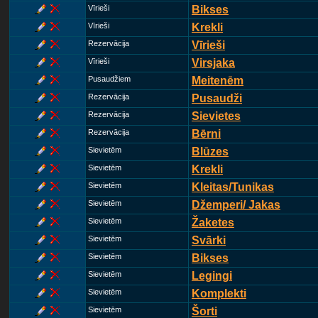
Vīrieši
Bikses
Vīrieši
Krekli
Rezervācija
Vīrieši
Vīrieši
Virsjaka
Pusaudžiem
Meitenēm
Rezervācija
Pusaudži
Rezervācija
Sievietes
Rezervācija
Bērni
Sievietēm
Blūzes
Sievietēm
Krekli
Sievietēm
Kleitas/Tunikas
Sievietēm
Džemperi/ Jakas
Sievietēm
Žaketes
Sievietēm
Svārki
Sievietēm
Bikses
Sievietēm
Legingi
Sievietēm
Komplekti
Sievietēm
Šorti