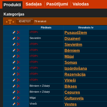
Sadaļas
Pasūtījumi
Valodas
Produkti
Kategorijas
IEVIETOT
79 ieraksti
Pārākais
Virsraksts lv
<TOP>
Pusaudžiem
Sievietēm
Dizaineri
<TOP>
Sievietēm
<TOP>
Bērniem
<TOP>
Mājai
<TOP>
Somas
<TOP>
Izpārdošana
<TOP>
Rezervācija
<TOP>
Vīrieši
Bērniem » Zīdaiņi
Bikses
Bērniem » Zīdaiņi
Cepures
Mājai
Gultasveļa
Vīrieši
Vestes