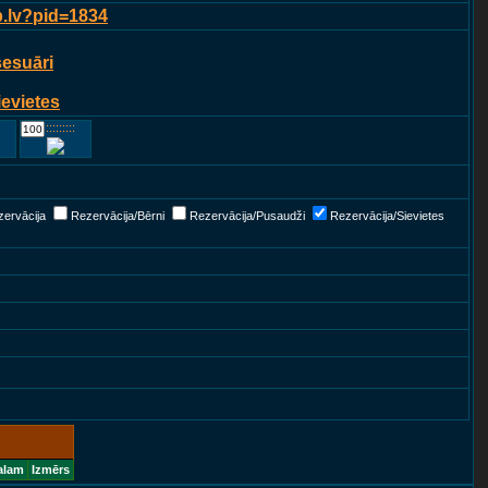
p.lv?pid=1834
sesuāri
ievietes
::::::::::::
ervācija
Rezervācija/Bērni
Rezervācija/Pusaudži
Rezervācija/Sievietes
alam
Izmērs