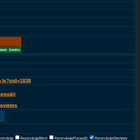
alam
Izmērs
p.lv?pid=1838
sesuāri
ievietes
ervācija
Rezervācija/Bērni
Rezervācija/Pusaudži
Rezervācija/Sievietes