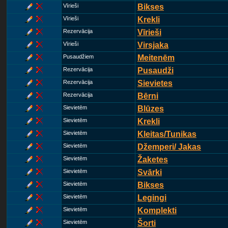
Vīrieši
Bikses
Vīrieši
Krekli
Rezervācija
Vīrieši
Vīrieši
Virsjaka
Pusaudžiem
Meitenēm
Rezervācija
Pusaudži
Rezervācija
Sievietes
Rezervācija
Bērni
Sievietēm
Blūzes
Sievietēm
Krekli
Sievietēm
Kleitas/Tunikas
Sievietēm
Džemperi/ Jakas
Sievietēm
Žaketes
Sievietēm
Svārki
Sievietēm
Bikses
Sievietēm
Legingi
Sievietēm
Komplekti
Sievietēm
Šorti