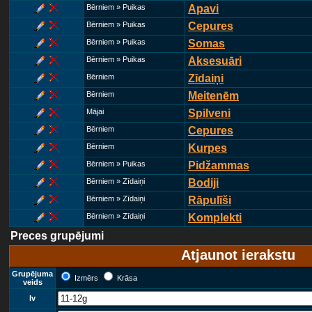
Bērniem » Puikas
Apavi
Bērniem » Puikas
Cepures
Bērniem » Puikas
Somas
Bērniem » Puikas
Aksesuāri
Bērniem
Zīdaiņi
Bērniem
Meitenēm
Mājai
Spilveni
Bērniem
Cepures
Bērniem
Kurpes
Bērniem » Puikas
Pidžammas
Bērniem » Zīdaiņi
Bodiji
Bērniem » Zīdaiņi
Rāpulīši
Bērniem » Zīdaiņi
Komplekti
Preces grupējumi
Atjaunot ierakstu
Grupējuma
Izmērs
Krāsa
veids
lv