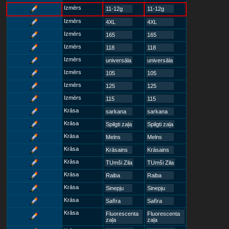
Izmērs
11-12g
11-12g
Izmērs
4XL
4XL
Izmērs
165
165
Izmērs
118
118
Izmērs
universāla
universāla
Izmērs
105
105
Izmērs
125
125
Izmērs
115
115
Krāsa
sarkana
sarkana
Krāsa
Spilgti zaļa
Spilgti zaļa
Krāsa
Melns
Melns
Krāsa
Krāsains
Krāsains
Krāsa
TUmši Zila
TUmši Zila
Krāsa
Raiba
Raiba
Krāsa
Sinepju
Sinepju
Krāsa
Safīra
Safīra
Krāsa
Fluorescenta
Fluorescenta
zaļa
zaļa