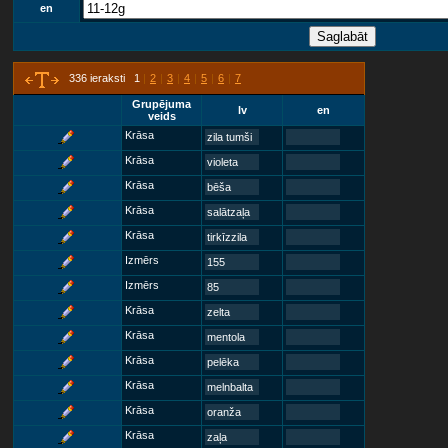
en
336 ieraksti 1
|
2
|
3
|
4
|
5
|
6
|
7
Grupējuma
lv
en
veids
Krāsa
zila tumši
Krāsa
violeta
Krāsa
bēša
Krāsa
salātzaļa
Krāsa
tirkīzzila
Izmērs
155
Izmērs
85
Krāsa
zelta
Krāsa
mentola
Krāsa
pelēka
Krāsa
melnbalta
Krāsa
oranža
Krāsa
zaļa