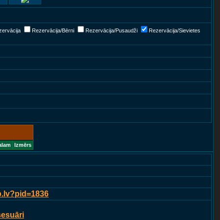
ervācija
Rezervācija/Bērni
Rezervācija/Pusaudži
Rezervācija/Sievietes
alam
Izmērs
p.lv?pid=1836
sesuāri