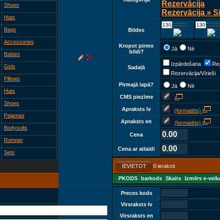
Rezervācija
Shoes
Rezervācija » S
Hats
::::::::::::
::::::::::::
Bags
Bildes
Accessories
Kropot pirmo
Jā
Nē
bildi?
Babies
Izpārdošana
Rez
Girls
Sadaļā
Rezervācija/Vīrieši
Pillows
Pirmajā lapā?
Jā
Nē
Hats
CMS piezīme
Shoes
Apraksts lv
(formatēts)
Pajamas
Apraksts en
(formatēts)
Bodysuits
0.00
Cena
Romper
0.00
Cena ar atlaidi
Sets
IEVIETOT
0 ieraksti
PKODS
barkods
Skaits
Izmērs e-veik
Preces kods
Virsraksts lv
Virsraksts en