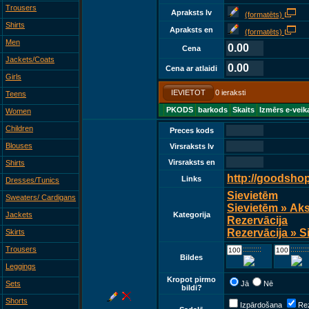
Trousers
Apraksts lv
(formatēts)
Shirts
Apraksts en
(formatēts)
Men
0.00
Cena
Jackets/Coats
0.00
Cena ar atlaidi
Girls
IEVIETOT
0 ieraksti
Teens
PKODS
barkods
Skaits
Izmērs e-veik
Women
Children
Preces kods
Blouses
Virsraksts lv
Virsraksts en
Shirts
http://goodsho
Links
Dresses/Tunics
Sievietēm
Sweaters/ Cardigans
Sievietēm » Ak
Jackets
Kategorija
Rezervācija
Rezervācija » S
Skirts
Trousers
::::::::::::
::::::::::::
Bildes
Leggings
Kropot pirmo
Sets
Jā
Nē
bildi?
Shorts
Izpārdošana
Rez