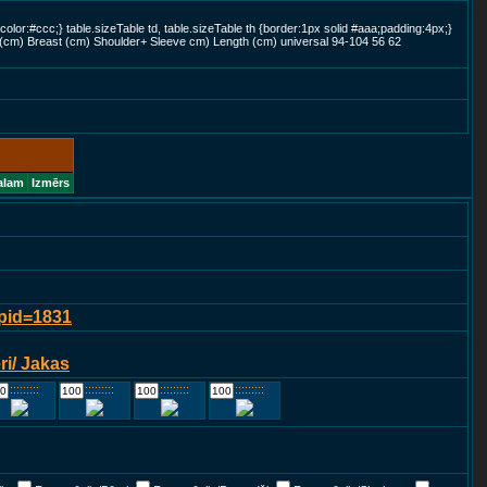
color:#ccc;} table.sizeTable td, table.sizeTable th {border:1px solid #aaa;padding:4px;}
 (cm) Breast (cm) Shoulder+ Sleeve cm) Length (cm) universal 94-104 56 62
alam
Izmērs
?pid=1831
i/ Jakas
::::::::::::
::::::::::::
::::::::::::
::::::::::::