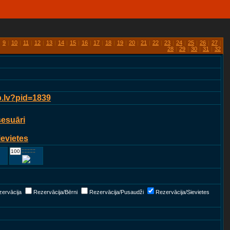
|
9
|
10
|
11
|
12
|
13
|
14
|
15
|
16
|
17
|
18
|
19
|
20
|
21
|
22
|
23
|
24
|
25
|
26
|
27
|
28
|
29
|
30
|
31
|
32
p.lv?pid=1839
sesuāri
ievietes
::::::::::::
ervācija
Rezervācija/Bērni
Rezervācija/Pusaudži
Rezervācija/Sievietes