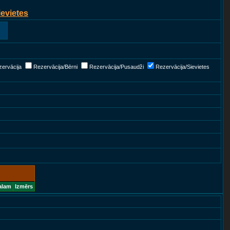
ievietes
ervācija
Rezervācija/Bērni
Rezervācija/Pusaudži
Rezervācija/Sievietes
alam
Izmērs