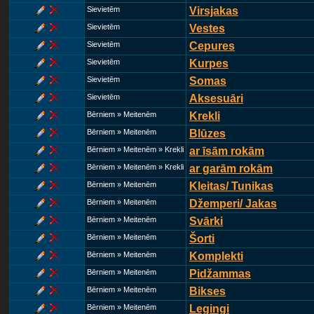
Sievietēm
Virsjakas
Sievietēm
Vestes
Sievietēm
Cepures
Sievietēm
Kurpes
Sievietēm
Somas
Sievietēm
Aksesuāri
Bērniem » Meitenēm
Krekli
Bērniem » Meitenēm
Blūzes
Bērniem » Meitenēm » Krekli
ar īsām rokām
Bērniem » Meitenēm » Krekli
ar garām rokām
Bērniem » Meitenēm
Kleitas/ Tunikas
Bērniem » Meitenēm
Džemperi/ Jakas
Bērniem » Meitenēm
Svārki
Bērniem » Meitenēm
Šorti
Bērniem » Meitenēm
Komplekti
Bērniem » Meitenēm
Pidžammas
Bērniem » Meitenēm
Bikses
Bērniem » Meitenēm
Legingi