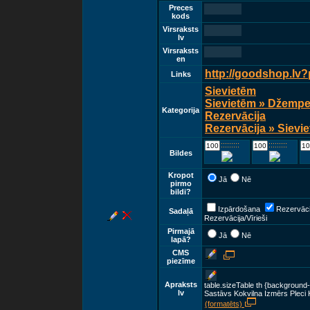
Preces
kods
Virsraksts
lv
Virsraksts
en
http://goodshop.lv
Links
Sievietēm
Sievietēm » Džemper
Kategorija
Rezervācija
Rezervācija » Sievie
::::::::::::
::::::::::::
Bildes
Kropot
Jā
Nē
pirmo
bildi?
Izpārdošana
Rezervāci
Sadaļā
Rezervācija/Vīrieši
Pirmajā
Jā
Nē
lapā?
CMS
piezīme
Apraksts
table.sizeTable th {background-
lv
Sastāvs Kokvilna Izmērs Pleci 
(formatēts)