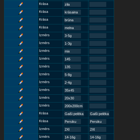
Krāsa
zila
Krāsa
krāsaina
Krāsa
brūna
Krāsa
melna
Izmērs
3-5g
Izmērs
1-3g
Izmērs
mix
Izmērs
145
Izmērs
135
Izmērs
5-8g
Izmērs
2-4g
Izmērs
35x45
Izmērs
20x30
Izmērs
200x200cm
Krāsa
Gaiši pelēka
Gaiši pelēka
Krāsa
Persiku
Persiku
Izmērs
2Xl
2Xl
Izmērs
14-16g
14-16g