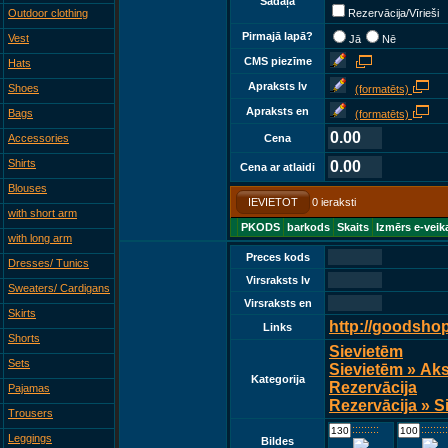
Sadaļā
Outdoor clothing
Rezervācija/Vīrieši
Pirmajā lapā?
Vest
Jā
Nē
CMS piezīme
Hats
Apraksts lv
Shoes
(formatēts)
Apraksts en
Bags
(formatēts)
0.00
Accessories
Cena
Shirts
0.00
Cena ar atlaidi
Blouses
IEVIETOT
0 ieraksti
with short arm
PKODS
barkods
Skaits
Izmērs e-veik
with long arm
Preces kods
Dresses/ Tunics
Virsraksts lv
Sweaters/ Cardigans
Virsraksts en
Skirts
http://goodsho
Links
Shorts
Sievietēm
Sets
Sievietēm » Ak
Kategorija
Rezervācija
Pajamas
Rezervācija » S
Trousers
::::::::::::
::::::::::::
Leggings
Bildes