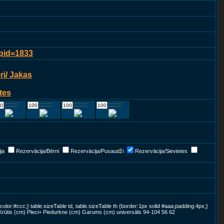
?pid=1833
i/ Jakas
tes
::::::::::::
::::::::::::
::::::::::::
::::::::::::
ja
Rezervācija/Bērni
Rezervācija/Pusaudži
Rezervācija/Sievietes
color:#ccc;} table.sizeTable td, table.sizeTable th {border:1px solid #aaa;padding:4px;}
Krūtis (cm) Pleci+ Piedurkne (cm) Garums (cm) universāls 94-104 56 62