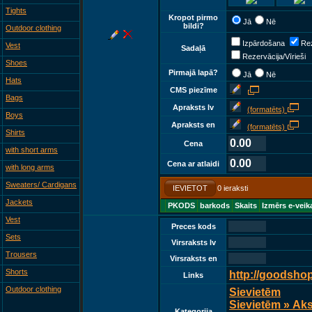
Tights
Kropot pirmo
Jā
Nē
bildi?
Outdoor clothing
Izpārdošana
Rez
Vest
Sadaļā
Rezervācija/Vīrieši
Shoes
Pirmajā lapā?
Jā
Nē
Hats
CMS piezīme
Bags
Apraksts lv
(formatēts)
Boys
Apraksts en
(formatēts)
Shirts
0.00
Cena
with short arms
0.00
Cena ar atlaidi
with long arms
Sweaters/ Cardigans
IEVIETOT
0 ieraksti
Jackets
PKODS
barkods
Skaits
Izmērs e-veik
Vest
Preces kods
Sets
Virsraksts lv
Trousers
Virsraksts en
Shorts
http://goodsho
Links
Outdoor clothing
Sievietēm
Sievietēm » Ak
Kategorija