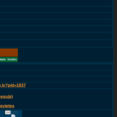
alam
Izmērs
p.lv?pid=1837
sesuāri
ievietes
::::::::::::