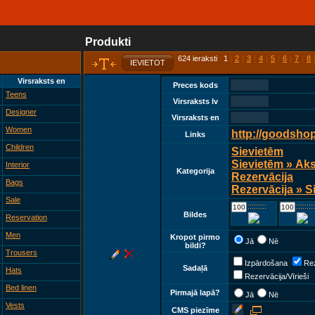
Produkti
624 ieraksti 1
|
2
|
3
|
4
|
5
|
6
|
7
|
8
IEVIETOT
Virsraksts en
Preces kods
Teens
Virsraksts lv
Designer
Virsraksts en
Women
http://goodsho
Links
Children
Sievietēm
Sievietēm » Ak
Interior
Kategorija
Rezervācija
Bags
Rezervācija » S
Sale
::::::::::::
::::::::::::
Bildes
Reservation
Men
Kropot pirmo
Jā
Nē
bildi?
Trousers
Izpārdošana
Rez
Sadaļā
Hats
Rezervācija/Vīrieši
Bed linen
Pirmajā lapā?
Jā
Nē
Vests
CMS piezīme