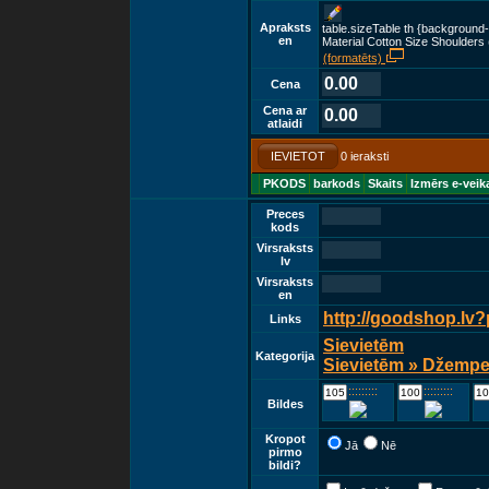
Apraksts
table.sizeTable th {background-
en
Material Cotton Size Shoulders
(formatēts)
0.00
Cena
Cena ar
0.00
atlaidi
IEVIETOT
0 ieraksti
PKODS
barkods
Skaits
Izmērs e-veik
Preces
kods
Virsraksts
lv
Virsraksts
en
http://goodshop.lv
Links
Sievietēm
Kategorija
Sievietēm » Džemper
::::::::::::
::::::::::::
Bildes
Kropot
Jā
Nē
pirmo
bildi?