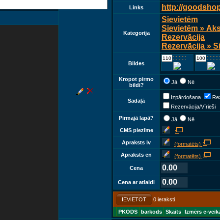
http://goodsho
Links
Sievietēm
Sievietēm » Ak
Kategorija
Rezervācija
Rezervācija » S
::::::::::::
::::::::::::
Bildes
Kropot pirmo
Jā
Nē
bildi?
Izpārdošana
Rez
Sadaļā
Rezervācija/Vīrieši
Pirmajā lapā?
Jā
Nē
CMS piezīme
Apraksts lv
(formatēts)
Apraksts en
(formatēts)
0.00
Cena
0.00
Cena ar atlaidi
IEVIETOT
0 ieraksti
PKODS
barkods
Skaits
Izmērs e-veik