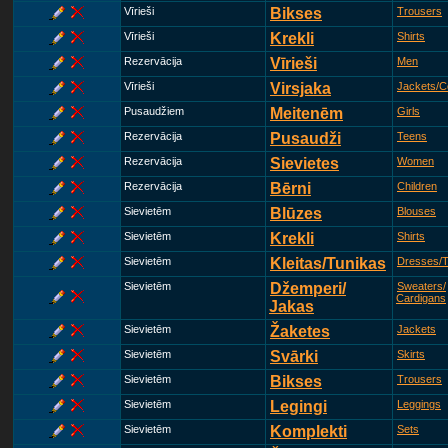
Vīrieši
Bikses
Trousers
Vīrieši
Krekli
Shirts
Rezervācija
Vīrieši
Men
Vīrieši
Virsjaka
Jackets/C
Pusaudžiem
Meitenēm
Girls
Rezervācija
Pusaudži
Teens
Rezervācija
Sievietes
Women
Rezervācija
Bērni
Children
Sievietēm
Blūzes
Blouses
Sievietēm
Krekli
Shirts
Sievietēm
Kleitas/Tunikas
Dresses/T
Sievietēm
Džemperi/
Sweaters/
Cardigans
Jakas
Sievietēm
Žaketes
Jackets
Sievietēm
Svārki
Skirts
Sievietēm
Bikses
Trousers
Sievietēm
Legingi
Leggings
Sievietēm
Komplekti
Sets