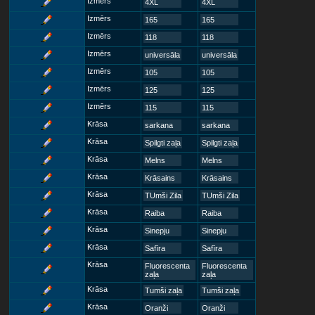
Izmērs
4XL
4XL
Izmērs
165
165
Izmērs
118
118
Izmērs
universāla
universāla
Izmērs
105
105
Izmērs
125
125
Izmērs
115
115
Krāsa
sarkana
sarkana
Krāsa
Spilgti zaļa
Spilgti zaļa
Krāsa
Melns
Melns
Krāsa
Krāsains
Krāsains
Krāsa
TUmši Zila
TUmši Zila
Krāsa
Raiba
Raiba
Krāsa
Sinepju
Sinepju
Krāsa
Safīra
Safīra
Krāsa
Fluorescenta
Fluorescenta
zaļa
zaļa
Krāsa
Tumši zaļa
Tumši zaļa
Krāsa
Oranži
Oranži