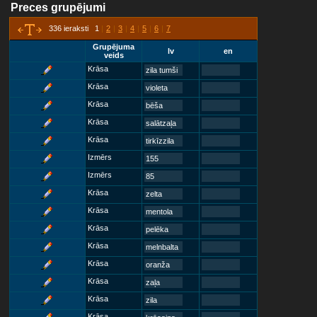
Preces grupējumi
336 ieraksti 1
|
2
|
3
|
4
|
5
|
6
|
7
Grupējuma
lv
en
veids
Krāsa
zila tumši
Krāsa
violeta
Krāsa
bēša
Krāsa
salātzaļa
Krāsa
tirkīzzila
Izmērs
155
Izmērs
85
Krāsa
zelta
Krāsa
mentola
Krāsa
pelēka
Krāsa
melnbalta
Krāsa
oranža
Krāsa
zaļa
Krāsa
zila
Krāsa