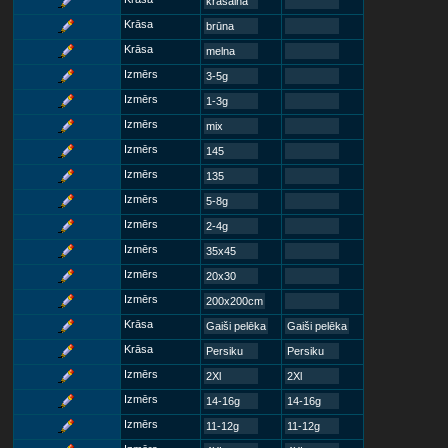
krāsaina
Krāsa
brūna
Krāsa
melna
Izmērs
3-5g
Izmērs
1-3g
Izmērs
mix
Izmērs
145
Izmērs
135
Izmērs
5-8g
Izmērs
2-4g
Izmērs
35x45
Izmērs
20x30
Izmērs
200x200cm
Krāsa
Gaiši pelēka
Gaiši pelēka
Krāsa
Persiku
Persiku
Izmērs
2Xl
2Xl
Izmērs
14-16g
14-16g
Izmērs
11-12g
11-12g