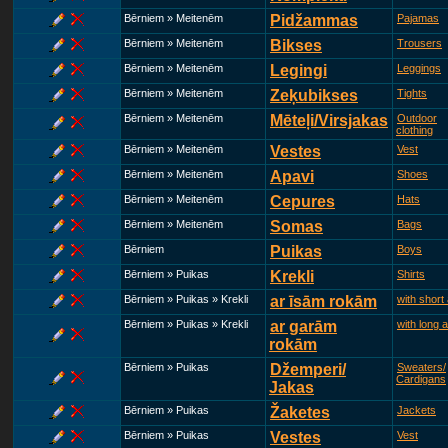
Bērniem » Meitenēm
Pidžammas
Pajamas
Bērniem » Meitenēm
Bikses
Trousers
Bērniem » Meitenēm
Legingi
Leggings
Bērniem » Meitenēm
Zeķubikses
Tights
Bērniem » Meitenēm
Mēteļi/Virsjakas
Outdoor
clothing
Bērniem » Meitenēm
Vestes
Vest
Bērniem » Meitenēm
Apavi
Shoes
Bērniem » Meitenēm
Cepures
Hats
Bērniem » Meitenēm
Somas
Bags
Bērniem
Puikas
Boys
Bērniem » Puikas
Krekli
Shirts
Bērniem » Puikas » Krekli
ar īsām rokām
with short
Bērniem » Puikas » Krekli
ar garām
with long 
rokām
Bērniem » Puikas
Džemperi/
Sweaters/
Cardigans
Jakas
Bērniem » Puikas
Žaketes
Jackets
Bērniem » Puikas
Vestes
Vest