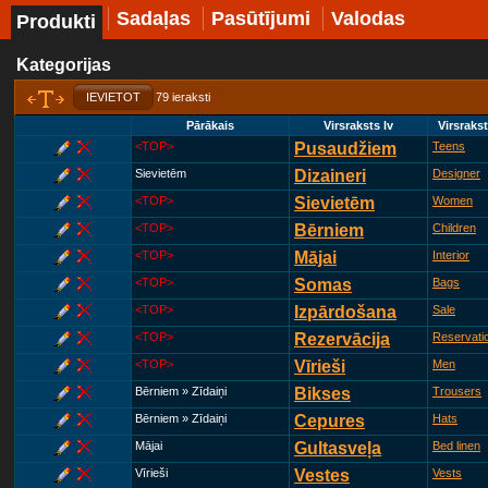
Sadaļas
Pasūtījumi
Valodas
Produkti
Kategorijas
IEVIETOT
79 ieraksti
Pārākais
Virsraksts lv
Virsraks
<TOP>
Pusaudžiem
Teens
Sievietēm
Dizaineri
Designer
<TOP>
Sievietēm
Women
<TOP>
Bērniem
Children
<TOP>
Mājai
Interior
<TOP>
Somas
Bags
<TOP>
Izpārdošana
Sale
<TOP>
Rezervācija
Reservati
<TOP>
Vīrieši
Men
Bērniem » Zīdaiņi
Bikses
Trousers
Bērniem » Zīdaiņi
Cepures
Hats
Mājai
Gultasveļa
Bed linen
Vīrieši
Vestes
Vests