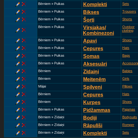
Bērniem » Puikas
Komplekti
Sets
Bērniem » Puikas
Bikses
Trousers
Bērniem » Puikas
Šorti
Shorts
Bērniem » Puikas
Virsjakas/
Outdoor
clothing
Kombinezoni
Bērniem » Puikas
Apavi
Shoes
Bērniem » Puikas
Cepures
Hats
Bērniem » Puikas
Somas
Bags
Bērniem » Puikas
Aksesuāri
Accessori
Bērniem
Zīdaiņi
Babies
Bērniem
Meitenēm
Girls
Mājai
Spilveni
Pillows
Bērniem
Cepures
Hats
Bērniem
Kurpes
Shoes
Bērniem » Puikas
Pidžammas
Pajamas
Bērniem » Zīdaiņi
Bodiji
Bodysuits
Bērniem » Zīdaiņi
Rāpulīši
Romper
Bērniem » Zīdaiņi
Komplekti
Sets