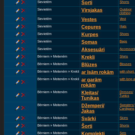
Sievietēm
Šorti
Shorts
Sievietēm
Virsjakas
Outdoor
clothing
Sievietēm
Vestes
Vest
Sievietēm
Cepures
Hats
Sievietēm
Kurpes
Shoes
Sievietēm
Somas
Bags
Sievietēm
Aksesuāri
Accessori
Bērniem » Meitenēm
Krekli
Shirts
Bērniem » Meitenēm
Blūzes
Blouses
Bērniem » Meitenēm » Krekli
ar īsām rokām
with short
Bērniem » Meitenēm » Krekli
ar garām
with long 
rokām
Bērniem » Meitenēm
Kleitas/
Dresses/
Tunics
Tunikas
Bērniem » Meitenēm
Džemperi/
Sweaters/
Cardigans
Jakas
Bērniem » Meitenēm
Svārki
Skirts
Bērniem » Meitenēm
Šorti
Shorts
Bērniem » Meitenēm
Komplekti
Sets