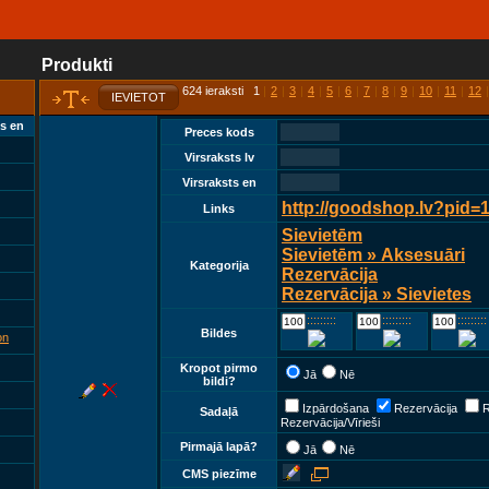
Produkti
624 ieraksti 1
|
2
|
3
|
4
|
5
|
6
|
7
|
8
|
9
|
10
|
11
|
12
|
IEVIETOT
ts en
Preces kods
Virsraksts lv
Virsraksts en
http://goodshop.lv?pid=
Links
Sievietēm
Sievietēm » Aksesuāri
Kategorija
Rezervācija
Rezervācija » Sievietes
::::::::::::
::::::::::::
::::::::::::
Bildes
on
Kropot pirmo
Jā
Nē
bildi?
Izpārdošana
Rezervācija
R
Sadaļā
Rezervācija/Vīrieši
Pirmajā lapā?
Jā
Nē
CMS piezīme