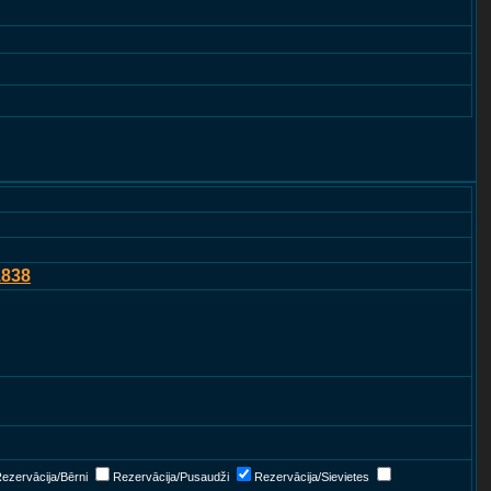
1838
ezervācija/Bērni
Rezervācija/Pusaudži
Rezervācija/Sievietes