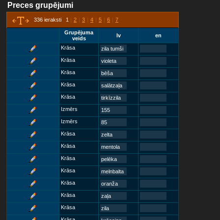
Preces grupējumi
336 ieraksti 1
|
2
|
3
|
4
|
5
|
6
|
7
Grupējuma
lv
en
veids
Krāsa
zila tumši
Krāsa
violeta
Krāsa
bēša
Krāsa
salātzaļa
Krāsa
tirkīzzila
Izmērs
155
Izmērs
85
Krāsa
zelta
Krāsa
mentola
Krāsa
pelēka
Krāsa
melnbalta
Krāsa
oranža
Krāsa
zaļa
Krāsa
zila
Krāsa