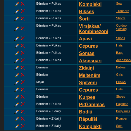
Bērniem » Puikas
Komplekti
Sets
Bērniem » Puikas
Bikses
Trousers
Bērniem » Puikas
Šorti
Shorts
Bērniem » Puikas
Virsjakas/
Outdoor
clothing
Kombinezoni
Bērniem » Puikas
Apavi
Shoes
Bērniem » Puikas
Cepures
Hats
Bērniem » Puikas
Somas
Bags
Bērniem » Puikas
Aksesuāri
Accessori
Bērniem
Zīdaiņi
Babies
Bērniem
Meitenēm
Girls
Mājai
Spilveni
Pillows
Bērniem
Cepures
Hats
Bērniem
Kurpes
Shoes
Bērniem » Puikas
Pidžammas
Pajamas
Bērniem » Zīdaiņi
Bodiji
Bodysuits
Bērniem » Zīdaiņi
Rāpulīši
Romper
Bērniem » Zīdaiņi
Komplekti
Sets