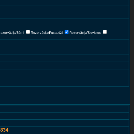
ezervācija/Bērni
Rezervācija/Pusaudži
Rezervācija/Sievietes
1834