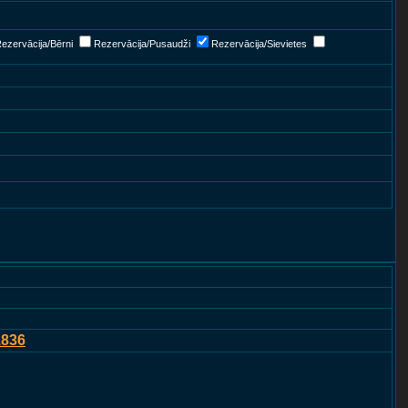
ezervācija/Bērni
Rezervācija/Pusaudži
Rezervācija/Sievietes
1836