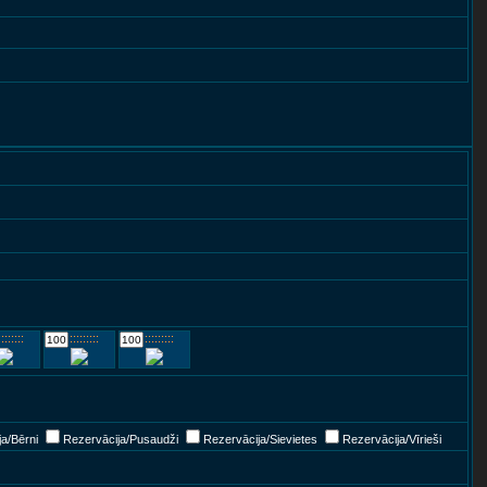
::::::::
::::::::::::
::::::::::::
a/Bērni
Rezervācija/Pusaudži
Rezervācija/Sievietes
Rezervācija/Vīrieši