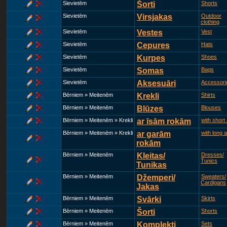
Sievietēm
Šorti
Shorts
Sievietēm
Virsjakas
Outdoor
clothing
Sievietēm
Vestes
Vest
Sievietēm
Cepures
Hats
Sievietēm
Kurpes
Shoes
Sievietēm
Somas
Bags
Sievietēm
Aksesuāri
Accessori
Bērniem » Meitenēm
Krekli
Shirts
Bērniem » Meitenēm
Blūzes
Blouses
Bērniem » Meitenēm » Krekli
ar īsām rokām
with short
Bērniem » Meitenēm » Krekli
ar garām
with long 
rokām
Bērniem » Meitenēm
Kleitas/
Dresses/
Tunics
Tunikas
Bērniem » Meitenēm
Džemperi/
Sweaters/
Cardigans
Jakas
Bērniem » Meitenēm
Svārki
Skirts
Bērniem » Meitenēm
Šorti
Shorts
Bērniem » Meitenēm
Komplekti
Sets