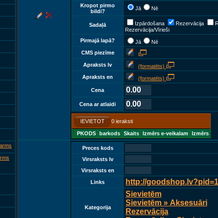
Kropot pirmo
Jā
Nē
bildi?
Izpārdošana
Rezervācija
R
Sadaļā
Rezervācija/Vīrieši
Pirmajā lapā?
Jā
Nē
CMS piezīme
Apraksts lv
(formatēts)
Apraksts en
(formatēts)
0.00
Cena
0.00
Cena ar atlaidi
IEVIETOT
0 ieraksti
PKODS
barkods
Skaits
Izmērs e-veikalam
Izmērs
 arms
Preces kods
arms
Virsraksts lv
Virsraksts en
http://goodshop.lv?pid=
Links
Sievietēm
Sievietēm » Aksesuāri
Kategorija
Rezervācija