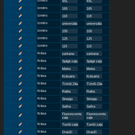
Izmērs
4XL
4XL
Izmērs
165
165
Izmērs
118
118
Izmērs
universāla
universāla
Izmērs
105
105
Izmērs
125
125
Izmērs
115
115
Krāsa
sarkana
sarkana
Krāsa
Spilgti zaļa
Spilgti zaļa
Krāsa
Melns
Melns
Krāsa
Krāsains
Krāsains
Krāsa
TUmši Zila
TUmši Zila
Krāsa
Raiba
Raiba
Krāsa
Sinepju
Sinepju
Krāsa
Safīra
Safīra
Krāsa
Fluorescenta
Fluorescenta
zaļa
zaļa
Krāsa
Tumši zaļa
Tumši zaļa
Krāsa
Oranži
Oranži