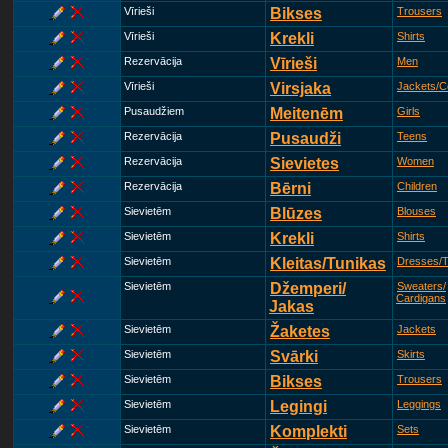
Vīrieši
Bikses
Trousers
Vīrieši
Krekli
Shirts
Rezervācija
Vīrieši
Men
Vīrieši
Virsjaka
Jackets/C
Pusaudžiem
Meitenēm
Girls
Rezervācija
Pusaudži
Teens
Rezervācija
Sievietes
Women
Rezervācija
Bērni
Children
Sievietēm
Blūzes
Blouses
Sievietēm
Krekli
Shirts
Sievietēm
Kleitas/Tunikas
Dresses/T
Sievietēm
Džemperi/
Sweaters/
Cardigans
Jakas
Sievietēm
Žaketes
Jackets
Sievietēm
Svārki
Skirts
Sievietēm
Bikses
Trousers
Sievietēm
Legingi
Leggings
Sievietēm
Komplekti
Sets