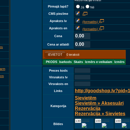
Rezervācija/Vīrieši
Pirmajā lapā?
Jā
Nē
CMS piezīme
Apraksts lv
(formatēts)
Apraksts en
(formatēts)
0.00
Cena
0.00
Cena ar atlaidi
es
IEVIETOT
0 ieraksti
PKODS
barkods
Skaits
Izmērs e-veikalam
Izmērs
 arm
Preces kods
arm
Virsraksts lv
Virsraksts en
http://goodshop.lv?pid=
Links
Sievietēm
Sievietēm » Aksesuāri
Kategorija
Rezervācija
Rezervācija » Sievietes
::::::::::::
::::::::::::
::::::::::::
Bildes