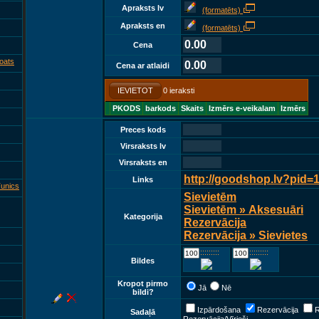
Apraksts lv
(formatēts)
Apraksts en
(formatēts)
0.00
Cena
oats
0.00
Cena ar atlaidi
IEVIETOT
0 ieraksti
PKODS
barkods
Skaits
Izmērs e-veikalam
Izmērs
Preces kods
Virsraksts lv
Virsraksts en
http://goodshop.lv?pid=
Links
unics
Sievietēm
Sievietēm » Aksesuāri
Kategorija
Rezervācija
Rezervācija » Sievietes
::::::::::::
::::::::::::
Bildes
Kropot pirmo
Jā
Nē
bildi?
Izpārdošana
Rezervācija
R
Sadaļā