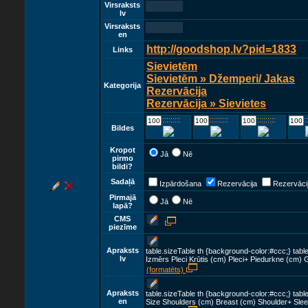
Virsraksts
lv
Virsraksts
en
http://goodshop.lv?pid=1833
Links
Sievietēm
Sievietēm » Džemperi/ Jakas
Kategorija
Rezervācija
Rezervācija » Sievietes
::::::::::::
::::::::::::
::::::::::::
::::
Bildes
Kropot
Jā
Nē
pirmo
bildi?
Sadaļā
Izpārdošana
Rezervācija
Rezervācij
Pirmajā
Jā
Nē
lapā?
CMS
piezīme
Apraksts
table.sizeTable th {background-color:#ccc;} tabl
lv
Izmērs Pleci Krūtis (cm) Pleci+ Piedurkne (cm)
(formatēts)
Apraksts
table.sizeTable th {background-color:#ccc;} table
en
Size Shoulders (cm) Breast (cm) Shoulder+ Slee