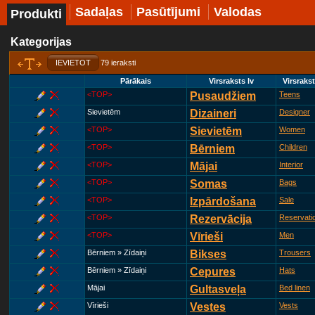
Sadaļas
Pasūtījumi
Valodas
Produkti
Kategorijas
IEVIETOT
79 ieraksti
Pārākais
Virsraksts lv
Virsraks
<TOP>
Pusaudžiem
Teens
Sievietēm
Dizaineri
Designer
<TOP>
Sievietēm
Women
<TOP>
Bērniem
Children
<TOP>
Mājai
Interior
<TOP>
Somas
Bags
<TOP>
Izpārdošana
Sale
<TOP>
Rezervācija
Reservati
<TOP>
Vīrieši
Men
Bērniem » Zīdaiņi
Bikses
Trousers
Bērniem » Zīdaiņi
Cepures
Hats
Mājai
Gultasveļa
Bed linen
Vīrieši
Vestes
Vests