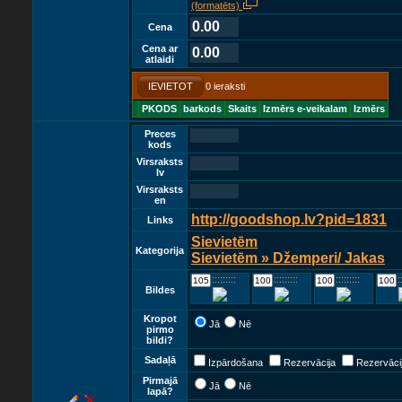
(formatēts)
0.00
Cena
Cena ar
0.00
atlaidi
IEVIETOT
0 ieraksti
PKODS
barkods
Skaits
Izmērs e-veikalam
Izmērs
Preces
kods
Virsraksts
lv
Virsraksts
en
http://goodshop.lv?pid=1831
Links
Sievietēm
Kategorija
Sievietēm » Džemperi/ Jakas
::::::::::::
::::::::::::
::::::::::::
::::
Bildes
Kropot
Jā
Nē
pirmo
bildi?
Sadaļā
Izpārdošana
Rezervācija
Rezervācij
Pirmajā
Jā
Nē
lapā?