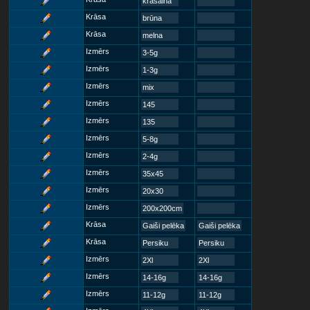
krāsaina
Krāsa
brūna
Krāsa
melna
Izmērs
3-5g
Izmērs
1-3g
Izmērs
mix
Izmērs
145
Izmērs
135
Izmērs
5-8g
Izmērs
2-4g
Izmērs
35x45
Izmērs
20x30
Izmērs
200x200cm
Krāsa
Gaiši pelēka
Gaiši pelēka
Krāsa
Persiku
Persiku
Izmērs
2Xl
2Xl
Izmērs
14-16g
14-16g
Izmērs
11-12g
11-12g