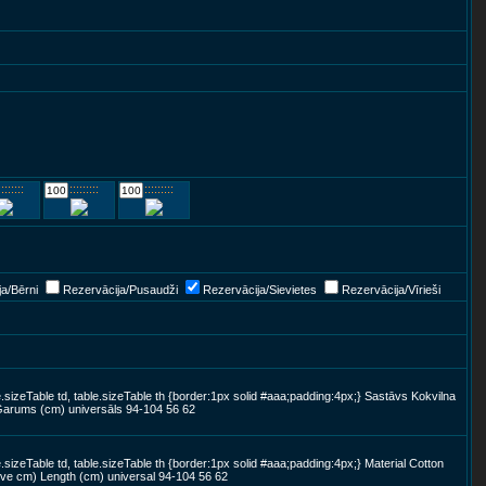
::::::::
::::::::::::
::::::::::::
a/Bērni
Rezervācija/Pusaudži
Rezervācija/Sievietes
Rezervācija/Vīrieši
e.sizeTable td, table.sizeTable th {border:1px solid #aaa;padding:4px;} Sastāvs Kokvilna
 Garums (cm) universāls 94-104 56 62
.sizeTable td, table.sizeTable th {border:1px solid #aaa;padding:4px;} Material Cotton
ve cm) Length (cm) universal 94-104 56 62