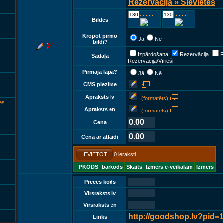
Rezervācija » Sievietes
::::::::::::
::::::::::::
Bildes
Kropot pirmo
Jā
Nē
bildi?
Izpārdošana
Rezervācija
R
Sadaļā
Rezervācija/Vīrieši
Pirmajā lapā?
Jā
Nē
CMS piezīme
Apraksts lv
(formatēts)
es
Apraksts en
(formatēts)
0.00
Cena
0.00
Cena ar atlaidi
IEVIETOT
0 ieraksti
PKODS
barkods
Skaits
Izmērs e-veikalam
Izmērs
Preces kods
Virsraksts lv
Virsraksts en
http://goodshop.lv?pid=
Links