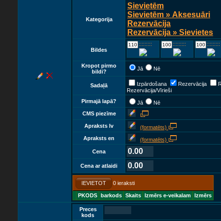
Sievietēm
Sievietēm » Aksesuāri
Kategorija
Rezervācija
Rezervācija » Sievietes
::::::::::::
::::::::::::
::::::::::::
Bildes
Kropot pirmo
Jā
Nē
bildi?
Izpārdošana
Rezervācija
R
Sadaļā
Rezervācija/Vīrieši
Pirmajā lapā?
Jā
Nē
CMS piezīme
Apraksts lv
(formatēts)
Apraksts en
(formatēts)
0.00
Cena
0.00
Cena ar atlaidi
IEVIETOT
0 ieraksti
PKODS
barkods
Skaits
Izmērs e-veikalam
Izmērs
Preces
kods