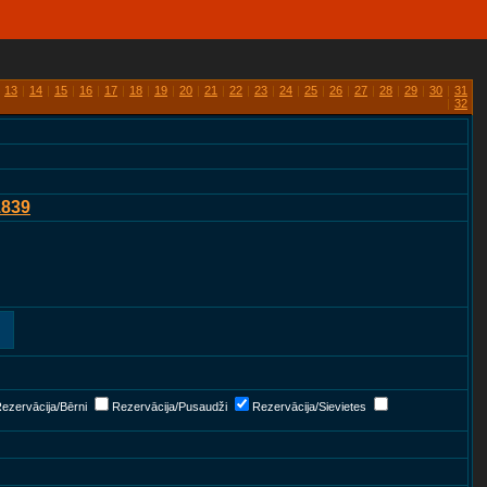
13
|
14
|
15
|
16
|
17
|
18
|
19
|
20
|
21
|
22
|
23
|
24
|
25
|
26
|
27
|
28
|
29
|
30
|
31
|
32
1839
ezervācija/Bērni
Rezervācija/Pusaudži
Rezervācija/Sievietes