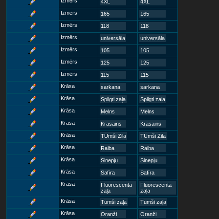
Izmērs
4XL
4XL
Izmērs
165
165
Izmērs
118
118
Izmērs
universāla
universāla
Izmērs
105
105
Izmērs
125
125
Izmērs
115
115
Krāsa
sarkana
sarkana
Krāsa
Spilgti zaļa
Spilgti zaļa
Krāsa
Melns
Melns
Krāsa
Krāsains
Krāsains
Krāsa
TUmši Zila
TUmši Zila
Krāsa
Raiba
Raiba
Krāsa
Sinepju
Sinepju
Krāsa
Safīra
Safīra
Krāsa
Fluorescenta
Fluorescenta
zaļa
zaļa
Krāsa
Tumši zaļa
Tumši zaļa
Krāsa
Oranži
Oranži