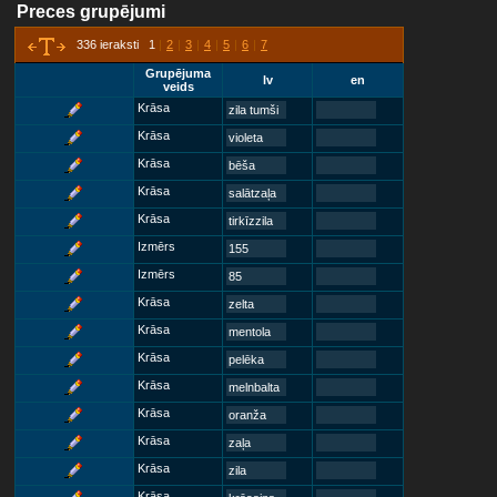
Preces grupējumi
336 ieraksti 1
|
2
|
3
|
4
|
5
|
6
|
7
Grupējuma
lv
en
veids
Krāsa
zila tumši
Krāsa
violeta
Krāsa
bēša
Krāsa
salātzaļa
Krāsa
tirkīzzila
Izmērs
155
Izmērs
85
Krāsa
zelta
Krāsa
mentola
Krāsa
pelēka
Krāsa
melnbalta
Krāsa
oranža
Krāsa
zaļa
Krāsa
zila
Krāsa