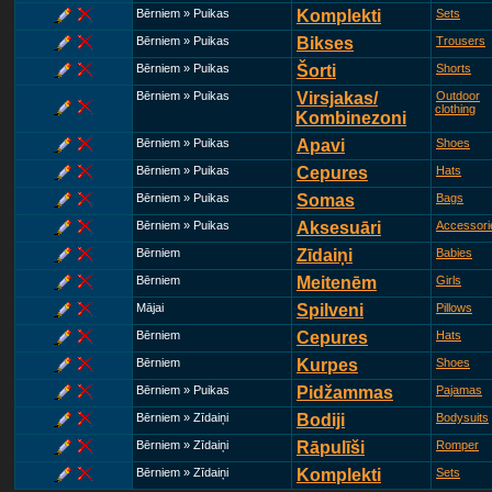
Bērniem » Puikas
Komplekti
Sets
Bērniem » Puikas
Bikses
Trousers
Bērniem » Puikas
Šorti
Shorts
Bērniem » Puikas
Virsjakas/
Outdoor
clothing
Kombinezoni
Bērniem » Puikas
Apavi
Shoes
Bērniem » Puikas
Cepures
Hats
Bērniem » Puikas
Somas
Bags
Bērniem » Puikas
Aksesuāri
Accessori
Bērniem
Zīdaiņi
Babies
Bērniem
Meitenēm
Girls
Mājai
Spilveni
Pillows
Bērniem
Cepures
Hats
Bērniem
Kurpes
Shoes
Bērniem » Puikas
Pidžammas
Pajamas
Bērniem » Zīdaiņi
Bodiji
Bodysuits
Bērniem » Zīdaiņi
Rāpulīši
Romper
Bērniem » Zīdaiņi
Komplekti
Sets