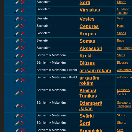
Sievietēm
Šorti
Shorts
Sievietēm
Virsjakas
Outdoor
clothing
Sievietēm
Vestes
Vest
Sievietēm
Cepures
Hats
Sievietēm
Kurpes
Shoes
Sievietēm
Somas
Bags
Sievietēm
Aksesuāri
Accessori
Bērniem » Meitenēm
Krekli
Shirts
Bērniem » Meitenēm
Blūzes
Blouses
Bērniem » Meitenēm » Krekli
ar īsām rokām
with short
Bērniem » Meitenēm » Krekli
ar garām
with long 
rokām
Bērniem » Meitenēm
Kleitas/
Dresses/
Tunics
Tunikas
Bērniem » Meitenēm
Džemperi/
Sweaters/
Cardigans
Jakas
Bērniem » Meitenēm
Svārki
Skirts
Bērniem » Meitenēm
Šorti
Shorts
Bērniem » Meitenēm
Komplekti
Sets