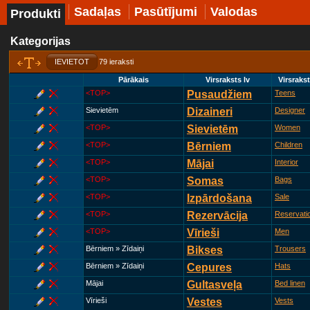
Sadaļas
Pasūtījumi
Valodas
Produkti
Kategorijas
IEVIETOT
79 ieraksti
Pārākais
Virsraksts lv
Virsraks
<TOP>
Pusaudžiem
Teens
Sievietēm
Dizaineri
Designer
<TOP>
Sievietēm
Women
<TOP>
Bērniem
Children
<TOP>
Mājai
Interior
<TOP>
Somas
Bags
<TOP>
Izpārdošana
Sale
<TOP>
Rezervācija
Reservati
<TOP>
Vīrieši
Men
Bērniem » Zīdaiņi
Bikses
Trousers
Bērniem » Zīdaiņi
Cepures
Hats
Mājai
Gultasveļa
Bed linen
Vīrieši
Vestes
Vests