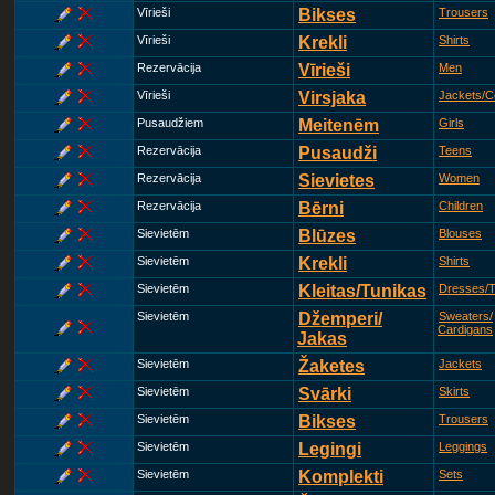
Vīrieši
Bikses
Trousers
Vīrieši
Krekli
Shirts
Rezervācija
Vīrieši
Men
Vīrieši
Virsjaka
Jackets/C
Pusaudžiem
Meitenēm
Girls
Rezervācija
Pusaudži
Teens
Rezervācija
Sievietes
Women
Rezervācija
Bērni
Children
Sievietēm
Blūzes
Blouses
Sievietēm
Krekli
Shirts
Sievietēm
Kleitas/Tunikas
Dresses/T
Sievietēm
Džemperi/
Sweaters/
Cardigans
Jakas
Sievietēm
Žaketes
Jackets
Sievietēm
Svārki
Skirts
Sievietēm
Bikses
Trousers
Sievietēm
Legingi
Leggings
Sievietēm
Komplekti
Sets