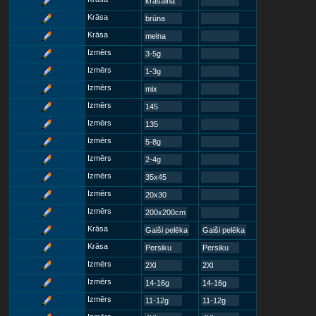
krāsaina
Krāsa
brūna
Krāsa
melna
Izmērs
3-5g
Izmērs
1-3g
Izmērs
mix
Izmērs
145
Izmērs
135
Izmērs
5-8g
Izmērs
2-4g
Izmērs
35x45
Izmērs
20x30
Izmērs
200x200cm
Krāsa
Gaiši pelēka
Gaiši pelēka
Krāsa
Persiku
Persiku
Izmērs
2Xl
2Xl
Izmērs
14-16g
14-16g
Izmērs
11-12g
11-12g