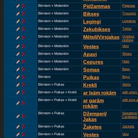
Bērniem » Meitenēm
Pidžammas
Pajamas
Bērniem » Meitenēm
Bikses
Trousers
Bērniem » Meitenēm
Legingi
Leggings
Bērniem » Meitenēm
Zeķubikses
Tights
Bērniem » Meitenēm
Mēteļi/Virsjakas
Outdoor
clothing
Bērniem » Meitenēm
Vestes
Vest
Bērniem » Meitenēm
Apavi
Shoes
Bērniem » Meitenēm
Cepures
Hats
Bērniem » Meitenēm
Somas
Bags
Bērniem
Puikas
Boys
Bērniem » Puikas
Krekli
Shirts
Bērniem » Puikas » Krekli
ar īsām rokām
with short
Bērniem » Puikas » Krekli
ar garām
with long 
rokām
Bērniem » Puikas
Džemperi/
Sweaters/
Cardigans
Jakas
Bērniem » Puikas
Žaketes
Jackets
Bērniem » Puikas
Vestes
Vest