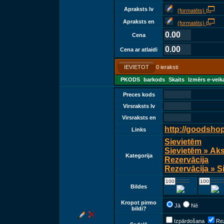
Apraksts lv
(formatēts)
Apraksts en
(formatēts)
0.00
Cena
0.00
Cena ar atlaidi
IEVIETOT
0 ieraksti
PKODS
barkods
Skaits
Izmērs e-veik
Preces kods
Virsraksts lv
Virsraksts en
http://goodsho
Links
Sievietēm
Sievietēm » Ak
Kategorija
Rezervācija
Rezervācija » S
::::::::::::
::::::::::::
Bildes
Kropot pirmo
Jā
Nē
bildi?
Izpārdošana
Rez