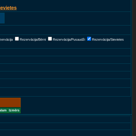
ievietes
ervācija
Rezervācija/Bērni
Rezervācija/Pusaudži
Rezervācija/Sievietes
alam
Izmērs