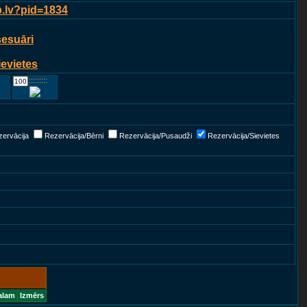
p.lv?pid=1834
sesuāri
ievietes
::::::::::::
ervācija
Rezervācija/Bērni
Rezervācija/Pusaudži
Rezervācija/Sievietes
alam
Izmērs