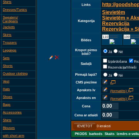
Shirts
http://goodsho
Links
Dresses/Tunics
Sievietēm
Sievietēm » Ak
Sweaters/
Kategorija
Cardigans
Rezervācija
Jackets
Rezervācija » S
Skirts
::::::::::::
::::::::::::
Bildes
Trousers
Kropot pirmo
Leggings
Jā
Nē
bildi?
Sets
Izpārdošana
Rez
Sadaļā
Shorts
Rezervācija/Vīrieši
Outdoor clothing
Pirmajā lapā?
Jā
Nē
Vest
CMS piezīme
Hats
Apraksts lv
(formatēts)
Shoes
Apraksts en
(formatēts)
Bags
0.00
Cena
Accessories
0.00
Cena ar atlaidi
Shirts
IEVIETOT
0 ieraksti
Blouses
PKODS
barkods
Skaits
Izmērs e-veik
with short arm