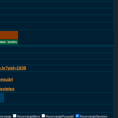
alam
Izmērs
p.lv?pid=1838
sesuāri
ievietes
ervācija
Rezervācija/Bērni
Rezervācija/Pusaudži
Rezervācija/Sievietes