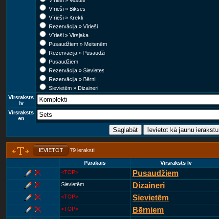
Vīrieši » Vestes
Vīrieši » Bikses
Vīrieši » Krekli
Rezervācija » Vīrieši
Vīrieši » Virsjaka
Pusaudžiem » Meitenēm
Rezervācija » Pusaudži
Pusaudžiem
Rezervācija » Sievietes
Rezervācija » Bērni
Sievietēm » Dizaineri
Virsraksts
lv
Virsraksts
en
IEVIETOT
79 ieraksti
Pārākais
Virsraksts lv
<TOP>
Pusaudžiem
Sievietēm
Dizaineri
<TOP>
Sievietēm
<TOP>
Bērniem