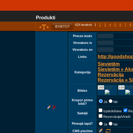
Produkti
624 ieraksti 1
|
2
|
3
|
4
|
5
|
6
|
7
|
8
IEVIETOT
Preces kods
Virsraksts lv
Virsraksts en
http://goodsho
Links
Sievietēm
Sievietēm » Ak
Kategorija
Rezervācija
Rezervācija » S
::::::::::::
::::::::::::
Bildes
Kropot pirmo
Jā
Nē
bildi?
Izpārdošana
Rez
Sadaļā
Rezervācija/Vīrieši
Pirmajā lapā?
Jā
Nē
CMS piezīme