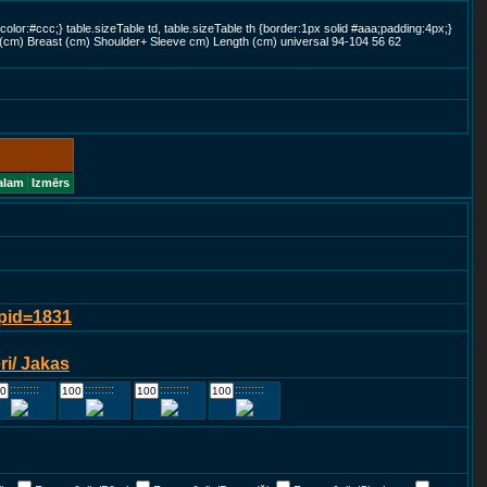
color:#ccc;} table.sizeTable td, table.sizeTable th {border:1px solid #aaa;padding:4px;}
 (cm) Breast (cm) Shoulder+ Sleeve cm) Length (cm) universal 94-104 56 62
alam
Izmērs
?pid=1831
i/ Jakas
::::::::::::
::::::::::::
::::::::::::
::::::::::::