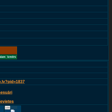
alam
Izmērs
p.lv?pid=1837
sesuāri
ievietes
::::::::::::