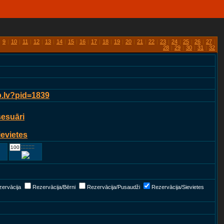
|
9
|
10
|
11
|
12
|
13
|
14
|
15
|
16
|
17
|
18
|
19
|
20
|
21
|
22
|
23
|
24
|
25
|
26
|
27
|
28
|
29
|
30
|
31
|
32
p.lv?pid=1839
sesuāri
ievietes
::::::::::::
ervācija
Rezervācija/Bērni
Rezervācija/Pusaudži
Rezervācija/Sievietes