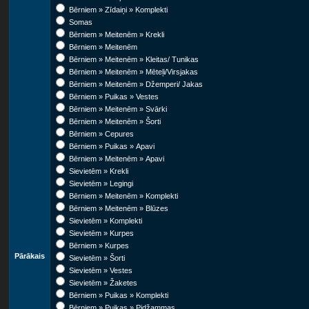
Bērniem » Zīdaiņi » Komplekti
Somas
Bērniem » Meitenēm » Krekli
Bērniem » Meitenēm
Bērniem » Meitenēm » Kleitas/ Tunikas
Bērniem » Meitenēm » Mēteļi/Virsjakas
Bērniem » Meitenēm » Džemperi/ Jakas
Bērniem » Puikas » Vestes
Bērniem » Meitenēm » Svārki
Bērniem » Meitenēm » Šorti
Bērniem » Cepures
Bērniem » Puikas » Apavi
Bērniem » Meitenēm » Apavi
Sievietēm » Krekli
Sievietēm » Legingi
Bērniem » Meitenēm » Komplekti
Bērniem » Meitenēm » Blūzes
Sievietēm » Komplekti
Sievietēm » Kurpes
Bērniem » Kurpes
Pārākais
Sievietēm » Šorti
Sievietēm » Vestes
Sievietēm » Žaketes
Bērniem » Puikas » Komplekti
Bērniem » Puikas » Pidžammas