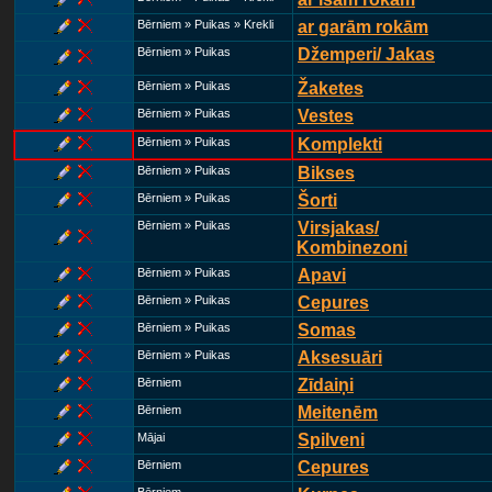
Bērniem » Puikas » Krekli
ar garām rokām
Bērniem » Puikas
Džemperi/ Jakas
Bērniem » Puikas
Žaketes
Bērniem » Puikas
Vestes
Bērniem » Puikas
Komplekti
Bērniem » Puikas
Bikses
Bērniem » Puikas
Šorti
Bērniem » Puikas
Virsjakas/
Kombinezoni
Bērniem » Puikas
Apavi
Bērniem » Puikas
Cepures
Bērniem » Puikas
Somas
Bērniem » Puikas
Aksesuāri
Bērniem
Zīdaiņi
Bērniem
Meitenēm
Mājai
Spilveni
Bērniem
Cepures