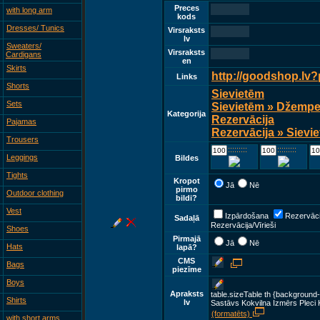
Preces
with long arm
kods
Dresses/ Tunics
Virsraksts
lv
Sweaters/
Virsraksts
Cardigans
en
Skirts
http://goodshop.lv
Links
Shorts
Sievietēm
Sets
Sievietēm » Džemper
Kategorija
Rezervācija
Pajamas
Rezervācija » Sievie
Trousers
::::::::::::
::::::::::::
Leggings
Bildes
Tights
Kropot
Jā
Nē
pirmo
Outdoor clothing
bildi?
Vest
Izpārdošana
Rezervāci
Sadaļā
Rezervācija/Vīrieši
Shoes
Pirmajā
Jā
Nē
Hats
lapā?
CMS
Bags
piezīme
Boys
Apraksts
table.sizeTable th {background-
Shirts
lv
Sastāvs Kokvilna Izmērs Pleci 
(formatēts)
with short arms