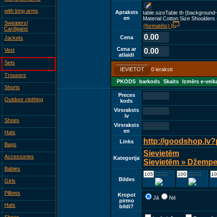
with long arms
Apraksts
table.sizeTable th {background-
en
Material Cotton Size Shoulders
Sweaters/
(formatēts)
Cardigans
0.00
Cena
Jackets
Cena ar
Vest
0.00
atlaidi
Sets
IEVIETOT
0 ieraksti
Trousers
PKODS
barkods
Skaits
Izmērs e-veik
Shorts
Preces
Outdoor clothing
kods
Virsraksts
lv
Shoes
Virsraksts
en
Hats
http://goodshop.lv
Links
Bags
Sievietēm
Accessories
Kategorija
Sievietēm » Džemper
Babies
::::::::::::
::::::::::::
Bildes
Girls
Pillows
Kropot
Jā
Nē
pirmo
Hats
bildi?