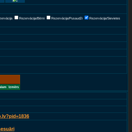
ervācija
Rezervācija/Bērni
Rezervācija/Pusaudži
Rezervācija/Sievietes
alam
Izmērs
p.lv?pid=1836
sesuāri