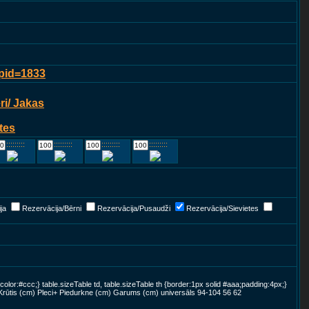
?pid=1833
i/ Jakas
tes
::::::::::::
::::::::::::
::::::::::::
::::::::::::
ja
Rezervācija/Bērni
Rezervācija/Pusaudži
Rezervācija/Sievietes
color:#ccc;} table.sizeTable td, table.sizeTable th {border:1px solid #aaa;padding:4px;}
Krūtis (cm) Pleci+ Piedurkne (cm) Garums (cm) universāls 94-104 56 62