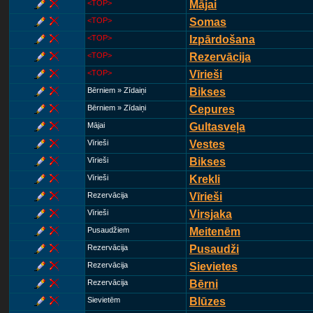
<TOP>
Mājai
<TOP>
Somas
<TOP>
Izpārdošana
<TOP>
Rezervācija
<TOP>
Vīrieši
Bērniem » Zīdaiņi
Bikses
Bērniem » Zīdaiņi
Cepures
Mājai
Gultasveļa
Vīrieši
Vestes
Vīrieši
Bikses
Vīrieši
Krekli
Rezervācija
Vīrieši
Vīrieši
Virsjaka
Pusaudžiem
Meitenēm
Rezervācija
Pusaudži
Rezervācija
Sievietes
Rezervācija
Bērni
Sievietēm
Blūzes