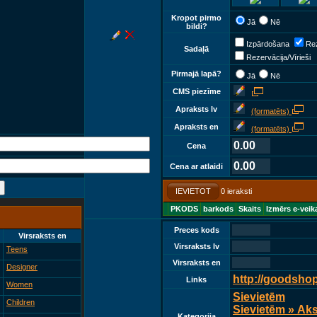
Kropot pirmo
Jā
Nē
bildi?
Izpārdošana
Rez
Sadaļā
Rezervācija/Vīrieši
Pirmajā lapā?
Jā
Nē
CMS piezīme
Apraksts lv
(formatēts)
Apraksts en
(formatēts)
0.00
Cena
0.00
Cena ar atlaidi
IEVIETOT
0 ieraksti
PKODS
barkods
Skaits
Izmērs e-veik
Preces kods
Virsraksts en
Virsraksts lv
Teens
Virsraksts en
Designer
http://goodsho
Links
Women
Sievietēm
Children
Sievietēm » Ak
Kategorija