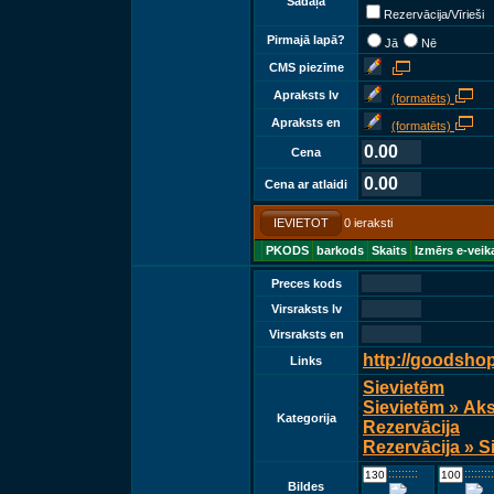
Sadaļā
Rezervācija/Vīrieši
Pirmajā lapā?
Jā
Nē
CMS piezīme
Apraksts lv
(formatēts)
Apraksts en
(formatēts)
0.00
Cena
0.00
Cena ar atlaidi
IEVIETOT
0 ieraksti
PKODS
barkods
Skaits
Izmērs e-veik
Preces kods
Virsraksts lv
Virsraksts en
http://goodsho
Links
Sievietēm
Sievietēm » Ak
Kategorija
Rezervācija
Rezervācija » S
::::::::::::
::::::::::::
Bildes