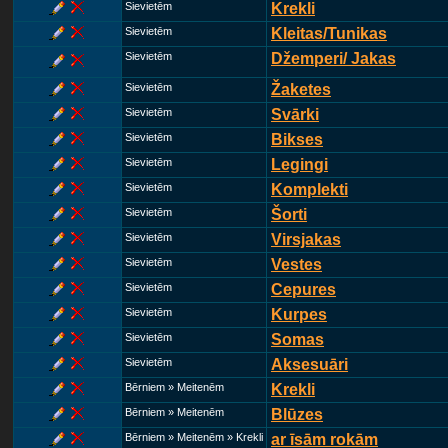
Sievietēm
Krekli
Sievietēm
Kleitas/Tunikas
Sievietēm
Džemperi/ Jakas
Sievietēm
Žaketes
Sievietēm
Svārki
Sievietēm
Bikses
Sievietēm
Legingi
Sievietēm
Komplekti
Sievietēm
Šorti
Sievietēm
Virsjakas
Sievietēm
Vestes
Sievietēm
Cepures
Sievietēm
Kurpes
Sievietēm
Somas
Sievietēm
Aksesuāri
Bērniem » Meitenēm
Krekli
Bērniem » Meitenēm
Blūzes
Bērniem » Meitenēm » Krekli
ar īsām rokām