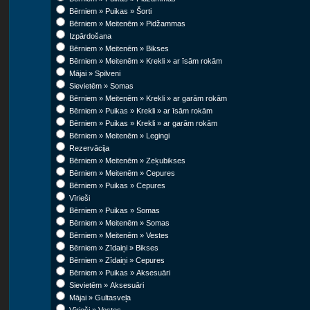
Bērniem » Puikas » Šorti
Bērniem » Meitenēm » Pidžammas
Izpārdošana
Bērniem » Meitenēm » Bikses
Bērniem » Meitenēm » Krekli » ar īsām rokām
Mājai » Spilveni
Sievietēm » Somas
Bērniem » Meitenēm » Krekli » ar garām rokām
Bērniem » Puikas » Krekli » ar īsām rokām
Bērniem » Puikas » Krekli » ar garām rokām
Bērniem » Meitenēm » Legingi
Rezervācija
Bērniem » Meitenēm » Zeķubikses
Bērniem » Meitenēm » Cepures
Bērniem » Puikas » Cepures
Vīrieši
Bērniem » Puikas » Somas
Bērniem » Meitenēm » Somas
Bērniem » Meitenēm » Vestes
Bērniem » Zīdaiņi » Bikses
Bērniem » Zīdaiņi » Cepures
Bērniem » Puikas » Aksesuāri
Sievietēm » Aksesuāri
Mājai » Gultasveļa