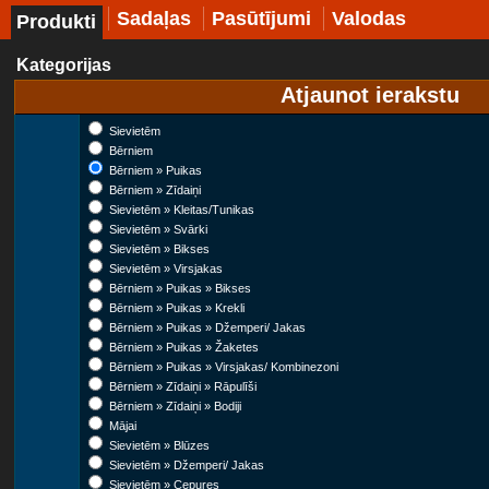
Sadaļas
Pasūtījumi
Valodas
Produkti
Kategorijas
Atjaunot ierakstu
Sievietēm
Bērniem
Bērniem » Puikas
Bērniem » Zīdaiņi
Sievietēm » Kleitas/Tunikas
Sievietēm » Svārki
Sievietēm » Bikses
Sievietēm » Virsjakas
Bērniem » Puikas » Bikses
Bērniem » Puikas » Krekli
Bērniem » Puikas » Džemperi/ Jakas
Bērniem » Puikas » Žaketes
Bērniem » Puikas » Virsjakas/ Kombinezoni
Bērniem » Zīdaiņi » Rāpulīši
Bērniem » Zīdaiņi » Bodiji
Mājai
Sievietēm » Blūzes
Sievietēm » Džemperi/ Jakas
Sievietēm » Cepures