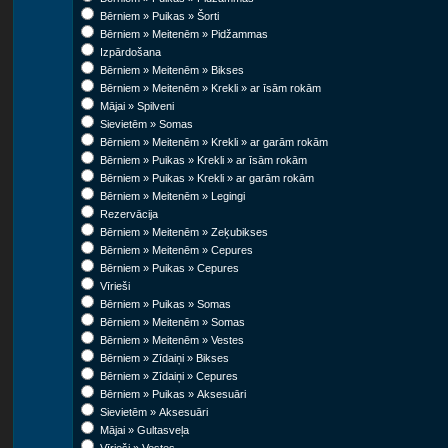
Bērniem » Puikas » Šorti
Bērniem » Meitenēm » Pidžammas
Izpārdošana
Bērniem » Meitenēm » Bikses
Bērniem » Meitenēm » Krekli » ar īsām rokām
Mājai » Spilveni
Sievietēm » Somas
Bērniem » Meitenēm » Krekli » ar garām rokām
Bērniem » Puikas » Krekli » ar īsām rokām
Bērniem » Puikas » Krekli » ar garām rokām
Bērniem » Meitenēm » Legingi
Rezervācija
Bērniem » Meitenēm » Zeķubikses
Bērniem » Meitenēm » Cepures
Bērniem » Puikas » Cepures
Vīrieši
Bērniem » Puikas » Somas
Bērniem » Meitenēm » Somas
Bērniem » Meitenēm » Vestes
Bērniem » Zīdaiņi » Bikses
Bērniem » Zīdaiņi » Cepures
Bērniem » Puikas » Aksesuāri
Sievietēm » Aksesuāri
Mājai » Gultasveļa