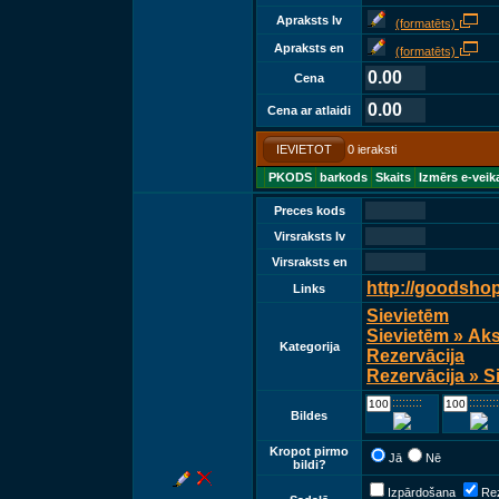
Apraksts lv
(formatēts)
Apraksts en
(formatēts)
0.00
Cena
0.00
Cena ar atlaidi
IEVIETOT
0 ieraksti
PKODS
barkods
Skaits
Izmērs e-veik
Preces kods
Virsraksts lv
Virsraksts en
http://goodsho
Links
Sievietēm
Sievietēm » Ak
Kategorija
Rezervācija
Rezervācija » S
::::::::::::
::::::::::::
Bildes
Kropot pirmo
Jā
Nē
bildi?
Izpārdošana
Rez