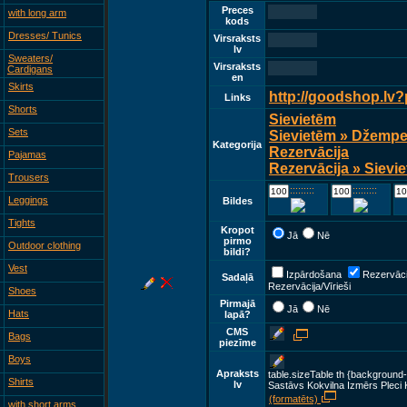
Preces
with long arm
kods
Dresses/ Tunics
Virsraksts
lv
Sweaters/
Virsraksts
Cardigans
en
Skirts
http://goodshop.lv
Links
Shorts
Sievietēm
Sets
Sievietēm » Džemper
Kategorija
Rezervācija
Pajamas
Rezervācija » Sievie
Trousers
::::::::::::
::::::::::::
Leggings
Bildes
Tights
Kropot
Jā
Nē
pirmo
Outdoor clothing
bildi?
Vest
Izpārdošana
Rezervāci
Sadaļā
Rezervācija/Vīrieši
Shoes
Pirmajā
Jā
Nē
Hats
lapā?
CMS
Bags
piezīme
Boys
Apraksts
table.sizeTable th {background-
Shirts
lv
Sastāvs Kokvilna Izmērs Pleci 
(formatēts)
with short arms