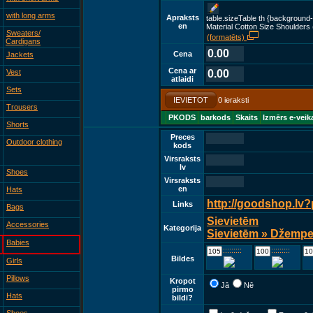
with long arms
Apraksts
table.sizeTable th {background-
en
Material Cotton Size Shoulders
Sweaters/
(formatēts)
Cardigans
0.00
Cena
Jackets
Cena ar
Vest
0.00
atlaidi
Sets
IEVIETOT
0 ieraksti
Trousers
PKODS
barkods
Skaits
Izmērs e-veik
Shorts
Preces
Outdoor clothing
kods
Virsraksts
lv
Shoes
Virsraksts
en
Hats
http://goodshop.lv
Links
Bags
Sievietēm
Accessories
Kategorija
Sievietēm » Džemper
Babies
::::::::::::
::::::::::::
Bildes
Girls
Pillows
Kropot
Jā
Nē
pirmo
Hats
bildi?