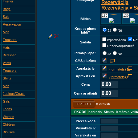
Interior
Rezervācija
Rezervācija » S
Bags
::::::::::::
::::::::::::
Sale
Bildes
Reservation
Kropot pirmo
Jā
Nē
Men
bildi?
Trousers
Izpārdošana
Rez
Sadaļā
Rezervācija/Vīrieši
Hats
Pirmajā lapā?
Jā
Nē
Bed linen
CMS piezīme
Vests
Apraksts lv
(formatēts)
Trousers
Apraksts en
(formatēts)
Shirts
0.00
Cena
Men
0.00
Cena ar atlaidi
Jackets/Coats
Girls
IEVIETOT
0 ieraksti
Teens
PKODS
barkods
Skaits
Izmērs e-veik
Women
Preces kods
Children
Virsraksts lv
Blouses
Virsraksts en