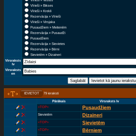
Vīrieši » Vestes
Vīrieši » Bikses
Vīrieši » Krekli
Rezervācija » Vīrieši
Vīrieši » Virsjaka
Pusaudžiem » Meitenēm
Rezervācija » Pusaudži
Pusaudžiem
Rezervācija » Sievietes
Rezervācija » Bērni
Sievietēm » Dizaineri
Virsraksts
lv
Virsraksts
en
IEVIETOT
79 ieraksti
Pārākais
Virsraksts lv
<TOP>
Pusaudžiem
Sievietēm
Dizaineri
<TOP>
Sievietēm
<TOP>
Bērniem