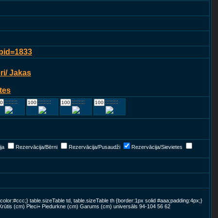
?pid=1833
i/ Jakas
tes
::::::::::::
::::::::::::
::::::::::::
::::::::::::
ja
Rezervācija/Bērni
Rezervācija/Pusaudži
Rezervācija/Sievietes
color:#ccc;} table.sizeTable td, table.sizeTable th {border:1px solid #aaa;padding:4px;}
Krūtis (cm) Pleci+ Piedurkne (cm) Garums (cm) universāls 94-104 56 62