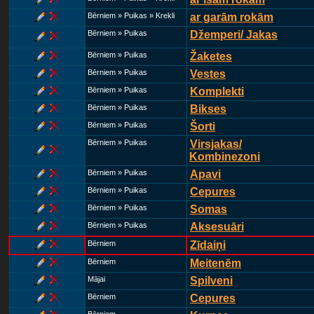
Bērniem » Puikas » Krekli
ar garām rokām
Bērniem » Puikas
Džemperi/ Jakas
Bērniem » Puikas
Žaketes
Bērniem » Puikas
Vestes
Bērniem » Puikas
Komplekti
Bērniem » Puikas
Bikses
Bērniem » Puikas
Šorti
Bērniem » Puikas
Virsjakas/
Kombinezoni
Bērniem » Puikas
Apavi
Bērniem » Puikas
Cepures
Bērniem » Puikas
Somas
Bērniem » Puikas
Aksesuāri
Bērniem
Zīdaiņi
Bērniem
Meitenēm
Mājai
Spilveni
Bērniem
Cepures