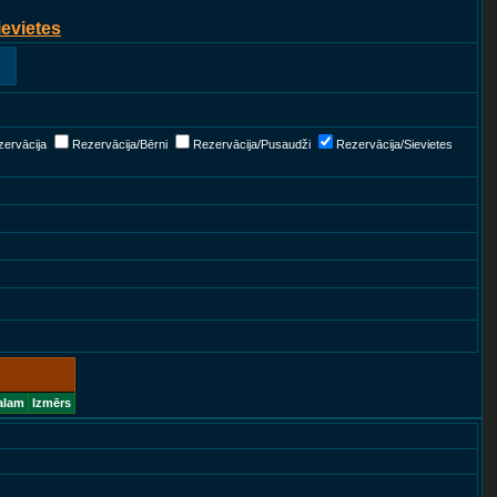
ievietes
ervācija
Rezervācija/Bērni
Rezervācija/Pusaudži
Rezervācija/Sievietes
alam
Izmērs