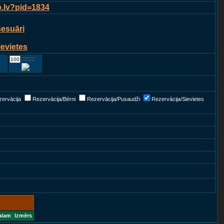
p.lv?pid=1834
sesuāri
ievietes
::::::::::::
ervācija
Rezervācija/Bērni
Rezervācija/Pusaudži
Rezervācija/Sievietes
alam
Izmērs