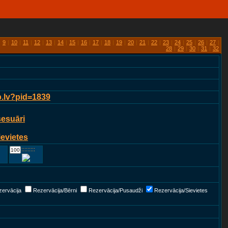
|
9
|
10
|
11
|
12
|
13
|
14
|
15
|
16
|
17
|
18
|
19
|
20
|
21
|
22
|
23
|
24
|
25
|
26
|
27
|
28
|
29
|
30
|
31
|
32
p.lv?pid=1839
sesuāri
ievietes
::::::::::::
ervācija
Rezervācija/Bērni
Rezervācija/Pusaudži
Rezervācija/Sievietes