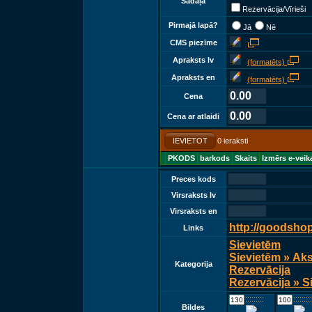
Sadaļā
Rezervācija/Vīrieši
Pirmajā lapā?
Jā
Nē
CMS piezīme
Apraksts lv
(formatēts)
Apraksts en
(formatēts)
0.00
Cena
0.00
Cena ar atlaidi
IEVIETOT
0 ieraksti
PKODS
barkods
Skaits
Izmērs e-veik
Preces kods
Virsraksts lv
Virsraksts en
http://goodsho
Links
Sievietēm
Sievietēm » Ak
Kategorija
Rezervācija
Rezervācija » S
::::::::::::
::::::::::::
Bildes