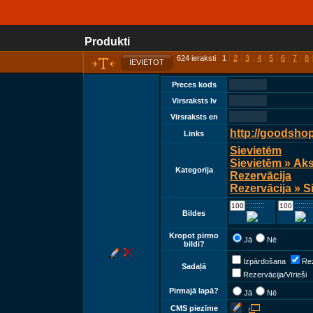
Produkti
624 ieraksti 1
|
2
|
3
|
4
|
5
|
6
|
7
|
8
IEVIETOT
Preces kods
Virsraksts lv
Virsraksts en
http://goodsho
Links
Sievietēm
Sievietēm » Ak
Kategorija
Rezervācija
Rezervācija » S
::::::::::::
::::::::::::
Bildes
Kropot pirmo
Jā
Nē
bildi?
Izpārdošana
Rez
Sadaļā
Rezervācija/Vīrieši
Pirmajā lapā?
Jā
Nē
CMS piezīme