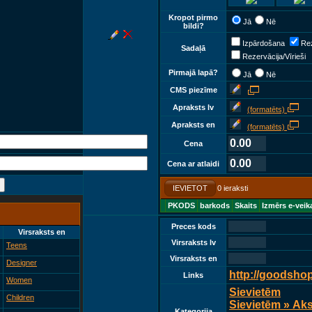
Kropot pirmo
Jā
Nē
bildi?
Izpārdošana
Rez
Sadaļā
Rezervācija/Vīrieši
Pirmajā lapā?
Jā
Nē
CMS piezīme
Apraksts lv
(formatēts)
Apraksts en
(formatēts)
0.00
Cena
0.00
Cena ar atlaidi
IEVIETOT
0 ieraksti
PKODS
barkods
Skaits
Izmērs e-veik
Preces kods
Virsraksts en
Virsraksts lv
Teens
Virsraksts en
Designer
http://goodsho
Links
Women
Sievietēm
Children
Sievietēm » Ak
Kategorija