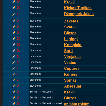
Sievietēm
Krekli
Sievietēm
Kleitas/Tunikas
Sievietēm
Džemperi/ Jakas
Sievietēm
Žaketes
Sievietēm
Svārki
Sievietēm
Bikses
Sievietēm
Legingi
Sievietēm
Komplekti
Sievietēm
Šorti
Sievietēm
Virsjakas
Sievietēm
Vestes
Sievietēm
Cepures
Sievietēm
Kurpes
Sievietēm
Somas
Sievietēm
Aksesuāri
Bērniem » Meitenēm
Krekli
Bērniem » Meitenēm
Blūzes
Bērniem » Meitenēm » Krekli
ar īsām rokām