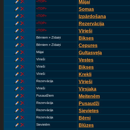
<TOP>
Mājai
<TOP>
Somas
<TOP>
Izpārdošana
<TOP>
Rezervācija
<TOP>
Vīrieši
Bērniem » Zīdaiņi
Bikses
Bērniem » Zīdaiņi
Cepures
Mājai
Gultasveļa
Vīrieši
Vestes
Vīrieši
Bikses
Vīrieši
Krekli
Rezervācija
Vīrieši
Vīrieši
Virsjaka
Pusaudžiem
Meitenēm
Rezervācija
Pusaudži
Rezervācija
Sievietes
Rezervācija
Bērni
Sievietēm
Blūzes