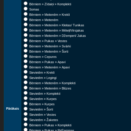
Bērniem » Zīdaiņi » Komplekti
Somas
Bērniem » Meitenēm » Krekli
Bērniem » Meitenēm
Bērniem » Meitenēm » Kleitas/ Tunikas
Bērniem » Meitenēm » Mēteļi/Virsjakas
Bērniem » Meitenēm » Džemperi/ Jakas
Bērniem » Puikas » Vestes
Bērniem » Meitenēm » Svārki
Bērniem » Meitenēm » Šorti
Bērniem » Cepures
Bērniem » Puikas » Apavi
Bērniem » Meitenēm » Apavi
Sievietēm » Krekli
Sievietēm » Legingi
Bērniem » Meitenēm » Komplekti
Bērniem » Meitenēm » Blūzes
Sievietēm » Komplekti
Sievietēm » Kurpes
Bērniem » Kurpes
Pārākais
Sievietēm » Šorti
Sievietēm » Vestes
Sievietēm » Žaketes
Bērniem » Puikas » Komplekti
Bērniem » Puikas » Pidžammas