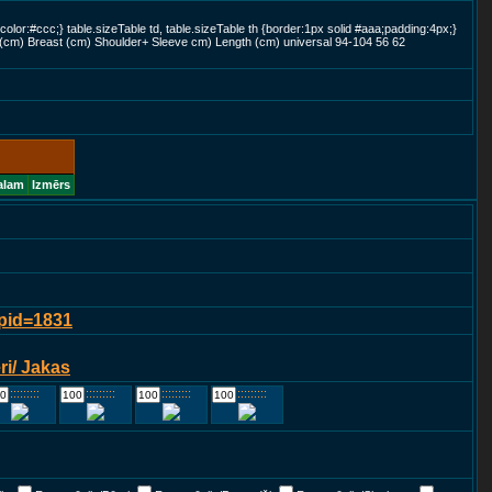
color:#ccc;} table.sizeTable td, table.sizeTable th {border:1px solid #aaa;padding:4px;}
 (cm) Breast (cm) Shoulder+ Sleeve cm) Length (cm) universal 94-104 56 62
alam
Izmērs
?pid=1831
i/ Jakas
::::::::::::
::::::::::::
::::::::::::
::::::::::::