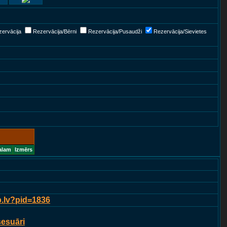
ervācija
Rezervācija/Bērni
Rezervācija/Pusaudži
Rezervācija/Sievietes
alam
Izmērs
p.lv?pid=1836
sesuāri