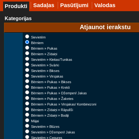
Sadaļas
Pasūtījumi
Valodas
Produkti
Kategorijas
Atjaunot ierakstu
Sievietēm
Bērniem
Bērniem » Puikas
Bērniem » Zīdaiņi
Sievietēm » Kleitas/Tunikas
Sievietēm » Svārki
Sievietēm » Bikses
Sievietēm » Virsjakas
Bērniem » Puikas » Bikses
Bērniem » Puikas » Krekli
Bērniem » Puikas » Džemperi/ Jakas
Bērniem » Puikas » Žaketes
Bērniem » Puikas » Virsjakas/ Kombinezoni
Bērniem » Zīdaiņi » Rāpulīši
Bērniem » Zīdaiņi » Bodiji
Mājai
Sievietēm » Blūzes
Sievietēm » Džemperi/ Jakas
Sievietēm » Cepures