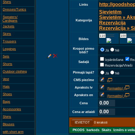
Shirts
http://goodsho
Links
Dresses/Tunics
Sievietēm
Sievietēm » Ak
Sweaters/
Kategorija
Cardigans
Rezervācija
Jackets
Rezervācija » S
Skirts
::::::::::::
::::::::::::
Bildes
Trousers
Kropot pirmo
Leggings
Jā
Nē
bildi?
Sets
Izpārdošana
Rez
Sadaļā
Shorts
Rezervācija/Vīrieši
Outdoor clothing
Pirmajā lapā?
Jā
Nē
Vest
CMS piezīme
Hats
Apraksts lv
(formatēts)
Shoes
Apraksts en
(formatēts)
Bags
0.00
Cena
Accessories
0.00
Cena ar atlaidi
Shirts
IEVIETOT
0 ieraksti
Blouses
PKODS
barkods
Skaits
Izmērs e-veik
with short arm