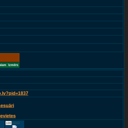
alam
Izmērs
p.lv?pid=1837
sesuāri
ievietes
::::::::::::