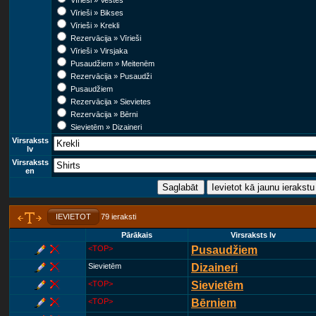
Vīrieši » Vestes
Vīrieši » Bikses
Vīrieši » Krekli
Rezervācija » Vīrieši
Vīrieši » Virsjaka
Pusaudžiem » Meitenēm
Rezervācija » Pusaudži
Pusaudžiem
Rezervācija » Sievietes
Rezervācija » Bērni
Sievietēm » Dizaineri
Virsraksts
lv
Virsraksts
en
IEVIETOT
79 ieraksti
Pārākais
Virsraksts lv
<TOP>
Pusaudžiem
Sievietēm
Dizaineri
<TOP>
Sievietēm
<TOP>
Bērniem