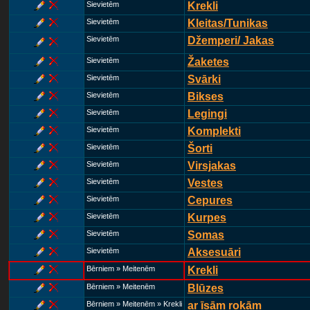
Sievietēm
Krekli
Sievietēm
Kleitas/Tunikas
Sievietēm
Džemperi/ Jakas
Sievietēm
Žaketes
Sievietēm
Svārki
Sievietēm
Bikses
Sievietēm
Legingi
Sievietēm
Komplekti
Sievietēm
Šorti
Sievietēm
Virsjakas
Sievietēm
Vestes
Sievietēm
Cepures
Sievietēm
Kurpes
Sievietēm
Somas
Sievietēm
Aksesuāri
Bērniem » Meitenēm
Krekli
Bērniem » Meitenēm
Blūzes
Bērniem » Meitenēm » Krekli
ar īsām rokām