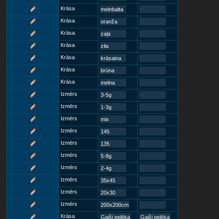
Krāsa
melnbalta
Krāsa
oranža
Krāsa
zaļa
Krāsa
zila
Krāsa
krāsaina
Krāsa
brūna
Krāsa
melna
Izmērs
3-5g
Izmērs
1-3g
Izmērs
mix
Izmērs
145
Izmērs
135
Izmērs
5-8g
Izmērs
2-4g
Izmērs
35x45
Izmērs
20x30
Izmērs
200x200cm
Krāsa
Gaiši pelēka
Gaiši pelēka