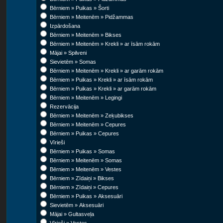
Bērniem » Puikas » Šorti
Bērniem » Meitenēm » Pidžammas
Izpārdošana
Bērniem » Meitenēm » Bikses
Bērniem » Meitenēm » Krekli » ar īsām rokām
Mājai » Spilveni
Sievietēm » Somas
Bērniem » Meitenēm » Krekli » ar garām rokām
Bērniem » Puikas » Krekli » ar īsām rokām
Bērniem » Puikas » Krekli » ar garām rokām
Bērniem » Meitenēm » Legingi
Rezervācija
Bērniem » Meitenēm » Zeķubikses
Bērniem » Meitenēm » Cepures
Bērniem » Puikas » Cepures
Vīrieši
Bērniem » Puikas » Somas
Bērniem » Meitenēm » Somas
Bērniem » Meitenēm » Vestes
Bērniem » Zīdaiņi » Bikses
Bērniem » Zīdaiņi » Cepures
Bērniem » Puikas » Aksesuāri
Sievietēm » Aksesuāri
Mājai » Gultasveļa