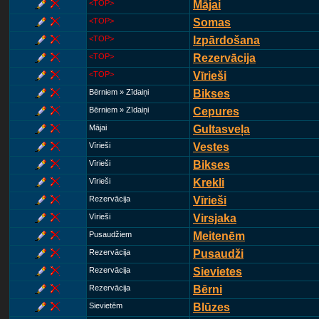
<TOP>
Mājai
<TOP>
Somas
<TOP>
Izpārdošana
<TOP>
Rezervācija
<TOP>
Vīrieši
Bērniem » Zīdaiņi
Bikses
Bērniem » Zīdaiņi
Cepures
Mājai
Gultasveļa
Vīrieši
Vestes
Vīrieši
Bikses
Vīrieši
Krekli
Rezervācija
Vīrieši
Vīrieši
Virsjaka
Pusaudžiem
Meitenēm
Rezervācija
Pusaudži
Rezervācija
Sievietes
Rezervācija
Bērni
Sievietēm
Blūzes