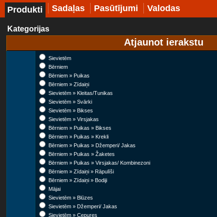
Sadaļas
Pasūtījumi
Valodas
Produkti
Kategorijas
Atjaunot ierakstu
Sievietēm
Bērniem
Bērniem » Puikas
Bērniem » Zīdaiņi
Sievietēm » Kleitas/Tunikas
Sievietēm » Svārki
Sievietēm » Bikses
Sievietēm » Virsjakas
Bērniem » Puikas » Bikses
Bērniem » Puikas » Krekli
Bērniem » Puikas » Džemperi/ Jakas
Bērniem » Puikas » Žaketes
Bērniem » Puikas » Virsjakas/ Kombinezoni
Bērniem » Zīdaiņi » Rāpulīši
Bērniem » Zīdaiņi » Bodiji
Mājai
Sievietēm » Blūzes
Sievietēm » Džemperi/ Jakas
Sievietēm » Cepures