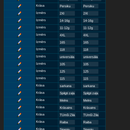
Krāsa
Persiku
Persiku
Izmērs
2Xl
2Xl
Izmērs
14-16g
14-16g
Izmērs
11-12g
11-12g
Izmērs
4XL
4XL
Izmērs
165
165
Izmērs
118
118
Izmērs
universāla
universāla
Izmērs
105
105
Izmērs
125
125
Izmērs
115
115
Krāsa
sarkana
sarkana
Krāsa
Spilgti zaļa
Spilgti zaļa
Krāsa
Melns
Melns
Krāsa
Krāsains
Krāsains
Krāsa
TUmši Zila
TUmši Zila
Krāsa
Raiba
Raiba
Krāsa
Sinepju
Sinepju