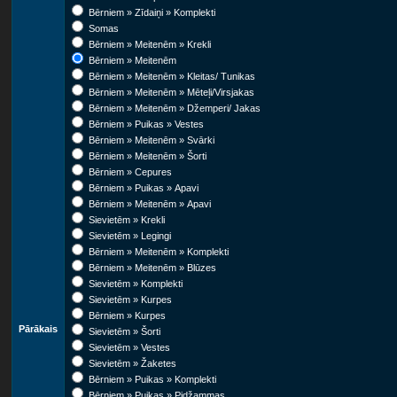
Bērniem » Zīdaiņi » Komplekti
Somas
Bērniem » Meitenēm » Krekli
Bērniem » Meitenēm
Bērniem » Meitenēm » Kleitas/ Tunikas
Bērniem » Meitenēm » Mēteļi/Virsjakas
Bērniem » Meitenēm » Džemperi/ Jakas
Bērniem » Puikas » Vestes
Bērniem » Meitenēm » Svārki
Bērniem » Meitenēm » Šorti
Bērniem » Cepures
Bērniem » Puikas » Apavi
Bērniem » Meitenēm » Apavi
Sievietēm » Krekli
Sievietēm » Legingi
Bērniem » Meitenēm » Komplekti
Bērniem » Meitenēm » Blūzes
Sievietēm » Komplekti
Sievietēm » Kurpes
Bērniem » Kurpes
Pārākais
Sievietēm » Šorti
Sievietēm » Vestes
Sievietēm » Žaketes
Bērniem » Puikas » Komplekti
Bērniem » Puikas » Pidžammas