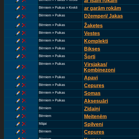
ar īsām rokām
Bērniem » Puikas » Krekli
ar garām rokām
Bērniem » Puikas
Džemperi/ Jakas
Bērniem » Puikas
Žaketes
Bērniem » Puikas
Vestes
Bērniem » Puikas
Komplekti
Bērniem » Puikas
Bikses
Bērniem » Puikas
Šorti
Bērniem » Puikas
Virsjakas/
Kombinezoni
Bērniem » Puikas
Apavi
Bērniem » Puikas
Cepures
Bērniem » Puikas
Somas
Bērniem » Puikas
Aksesuāri
Bērniem
Zīdaiņi
Bērniem
Meitenēm
Mājai
Spilveni
Bērniem
Cepures