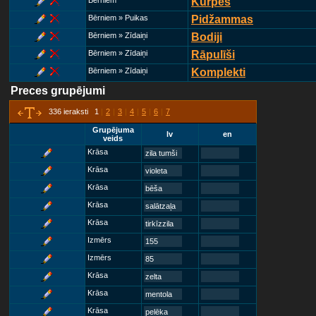
Bērniem
Kurpes
Bērniem » Puikas
Pidžammas
Bērniem » Zīdaiņi
Bodiji
Bērniem » Zīdaiņi
Rāpulīši
Bērniem » Zīdaiņi
Komplekti
Preces grupējumi
336 ieraksti 1
|
2
|
3
|
4
|
5
|
6
|
7
Grupējuma
lv
en
veids
Krāsa
zila tumši
Krāsa
violeta
Krāsa
bēša
Krāsa
salātzaļa
Krāsa
tirkīzzila
Izmērs
155
Izmērs
85
Krāsa
zelta
Krāsa
mentola
Krāsa
pelēka