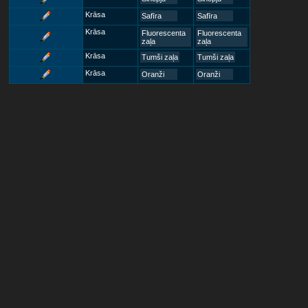
Krāsa
Safīra
Safīra
Krāsa
Fluorescenta
Fluorescenta
zaļa
zaļa
Krāsa
Tumši zaļa
Tumši zaļa
Krāsa
Oranži
Oranži